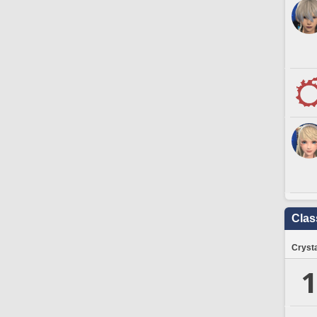
Clas
Crysta
1