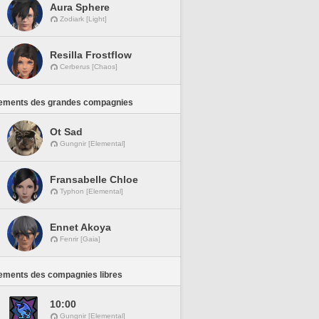
Aura Sphere
Zodiark [Light]
Resilla Frostflow
Cerberus [Chaos]
ements des grandes compagnies
Ot Sad
Gungnir [Elemental]
Fransabelle Chloe
Typhon [Elemental]
Ennet Akoya
Fenrir [Gaia]
ements des compagnies libres
10:00
Gungnir [Elemental]