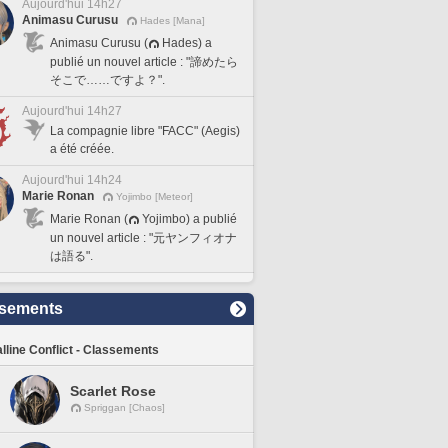
Aujourd'hui 14h27
Animasu Curusu
Hades [Mana]
Animasu Curusu (
Hades) a
publié un nouvel article : "諦めたら
そこで……ですよ？".
Aujourd'hui 14h27
La compagnie libre "FACC" (Aegis)
a été créée.
Aujourd'hui 14h24
Marie Ronan
Yojimbo [Meteor]
Marie Ronan (
Yojimbo) a publié
un nouvel article : "元ヤンフィオナ
は語る".
sements
lline Conflict - Classements
Scarlet Rose
Spriggan [Chaos]