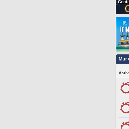
Mur 
Activ