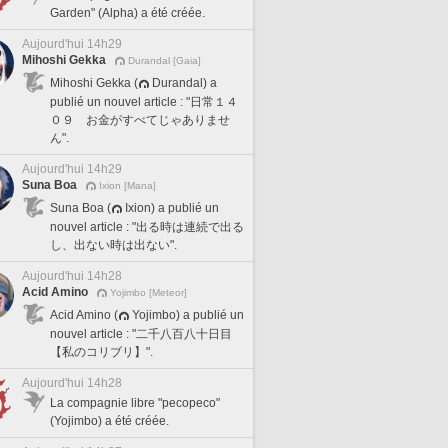
Garden" (Alpha) a été créée.
Aujourd'hui 14h29
Mihoshi Gekka
Durandal [Gaia]
Mihoshi Gekka (
Durandal) a
publié un nouvel article : "日常１４
０９ お金がすべてじゃありませ
ん".
Aujourd'hui 14h29
Suna Boa
Ixion [Mana]
Suna Boa (
Ixion) a publié un
nouvel article : "出る時は連続で出る
し、出ない時は出ない".
Aujourd'hui 14h28
Acid Amino
Yojimbo [Meteor]
Acid Amino (
Yojimbo) a publié un
nouvel article : "二千八百八十日目
【私のコリブリ】".
Aujourd'hui 14h28
La compagnie libre "pecopeco"
(Yojimbo) a été créée.