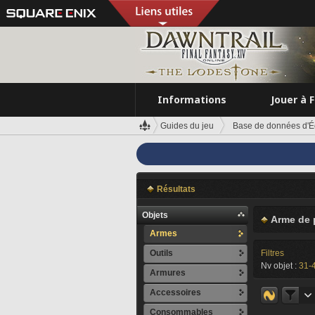
Informations
Jouer à 
Guides du jeu
Base de données d'É
Résultats
Objets
Arme de 
Armes
Outils
Filtres
Nv objet :
31-
Armures
Accessoires
Consommables