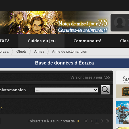
FFXIV
Guides du jeu
Communauté
Cla
orzéa
Objets
Armes
Arme de pictomancien
Base de données d'Éorzéa
Version : mise à jour 7.55
pictomancien
40
Résultats
0
à
0
sur un total de
0
1