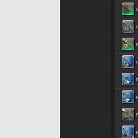
P
P
B