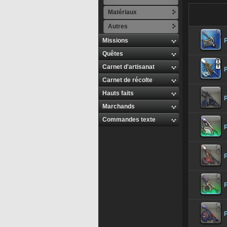
Matériaux
Autres
Missions
Quêtes
Carnet d'artisanat
Carnet de récolte
Hauts faits
P
Marchands
Commandes texte
P
P