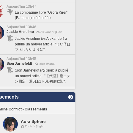
Aujourd'hui 13h47
La compagnie libre "Osora Kirei"
(Bahamut) a été créée.
Aujourd'hui 13h46
Jackie Anselmo
Alexander [Gaia]
Jackie Anselmo (
Alexander) a
publié un nouvel article : "よい子は
マネしないように".
Aujourd'hui 13h45
Sion Jarnefeldt
Ixion [Mana]
Sion Jarnefeldt (
Ixion) a publié
un nouvel article : "【代理】絶エデ
ン固定 週5日/2ヶ月/初絶歓迎".
sements
lline Conflict - Classements
Aura Sphere
Zodiark [Light]