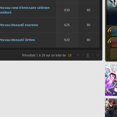
inceau rond d'émissaire sélénien
630
90
amélioré
Pinceau biseauté enaretos
625
90
Pinceau biseauté Orthos
620
90
Résultats
1
à
18
sur un total de
18
1