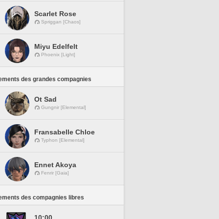
Scarlet Rose
Spriggan [Chaos]
Miyu Edelfelt
Phoenix [Light]
ements des grandes compagnies
Ot Sad
Gungnir [Elemental]
Fransabelle Chloe
Typhon [Elemental]
Ennet Akoya
Fenrir [Gaia]
ements des compagnies libres
10:00