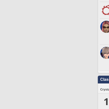
Clas
Crysta
1