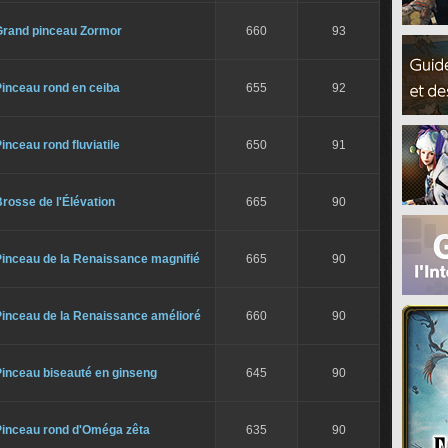
Grand pinceau Zormor
660
93
inceau rond en ceiba
655
92
inceau rond fluviatile
650
91
rosse de l'Élévation
665
90
Pinceau de la Renaissance magnifié
665
90
Pinceau de la Renaissance amélioré
660
90
Pinceau biseauté en ginseng
645
90
Pinceau rond d'Oméga zêta
635
90