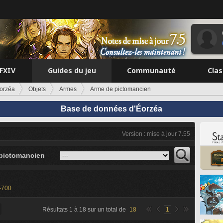
FFXIV
Guides du jeu
Communauté
Cla
orzéa
Objets
Armes
Arme de pictomancien
Base de données d'Éorzéa
Version : mise à jour 7.55
pictomancien
-700
Résultats
1
à
18
sur un total de
18
1