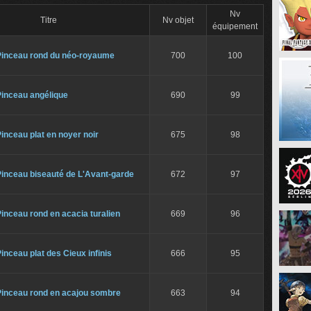
Nv
Titre
Nv objet
équipement
Pinceau rond du néo-royaume
700
100
Pinceau angélique
690
99
inceau plat en noyer noir
675
98
Pinceau biseauté de L'Avant-garde
672
97
inceau rond en acacia turalien
669
96
inceau plat des Cieux infinis
666
95
Pinceau rond en acajou sombre
663
94