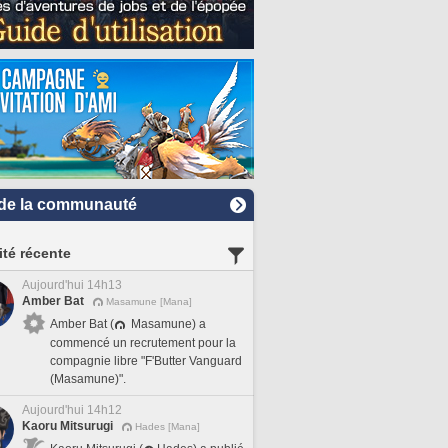
de la communauté
ité récente
Aujourd'hui 14h13
Amber Bat
Masamune [Mana]
Amber Bat (
Masamune) a
commencé un recrutement pour la
compagnie libre "F'Butter Vanguard
(Masamune)".
Aujourd'hui 14h12
Kaoru Mitsurugi
Hades [Mana]