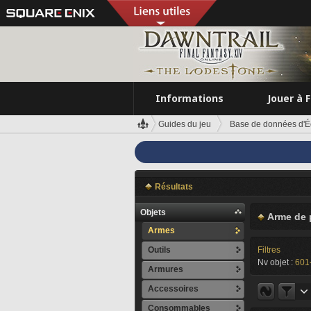
Informations
Jouer à 
Guides du jeu
Base de données d'É
Résultats
Objets
Arme de 
Armes
Outils
Filtres
Nv objet :
601
Armures
Accessoires
Consommables