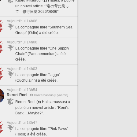
Kaoru Mitsurugi (
Hades) a publié
un nouvel article : "竜の背に乗っ
て 修行日誌 2026/08/06".
Aujourd'hui 14h08
La compagnie libre "Southern Sea
Group" (Odin) a été créée.
Aujourd'hui 14h08
La compagnie libre "One Supply
Chain" (Pandaemonium) a été
créée.
Aujourd'hui 14h03
La compagnie libre "tagga"
(Cuchulainn) a été créée.
Aujourd'hui 13h54
Rereni Reni
Halicarnassus [Dynamis]
Rereni Reni (
Halicarnassus) a
publié un nouvel article : "Reni's
Back.....Maybe?".
Aujourd'hui 13h47
La compagnie libre "Pink Paws"
(Ridill) a été créée.