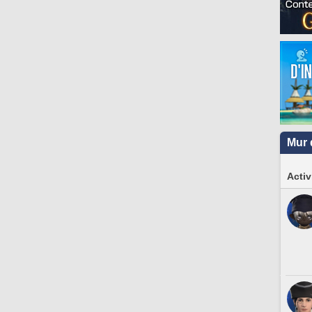
Mur 
Activ