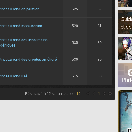
inceau rond en palmier
525
82
Pinceau rond monstrorum
520
81
Pinceau rond des lendemains
535
80
édéniques
Pinceau rond des cryptes amélioré
530
80
Pinceau rond usé
515
80
Résultats
1
à
12
sur un total de
12
1