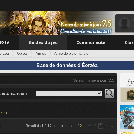
FFXIV
Guides du jeu
Communauté
Cla
orzéa
Objets
Armes
Arme de pictomancien
Base de données d'Éorzéa
Version : mise à jour 7.55
pictomancien
-600
Résultats
1
à
12
sur un total de
12
1