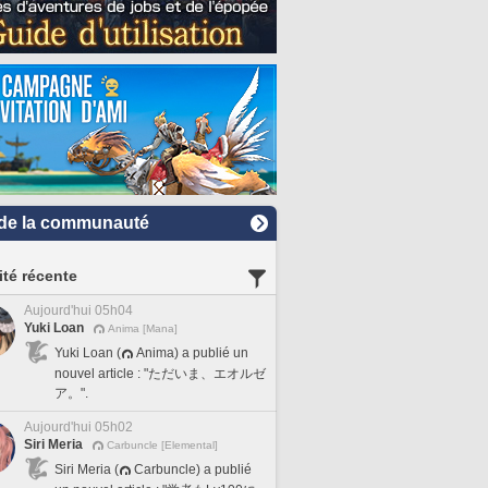
de la communauté
ité récente
Aujourd'hui 05h04
Yuki Loan
Anima [Mana]
Yuki Loan (
Anima) a publié un
nouvel article : "ただいま、エオルゼ
ア。".
Aujourd'hui 05h02
Siri Meria
Carbuncle [Elemental]
Siri Meria (
Carbuncle) a publié