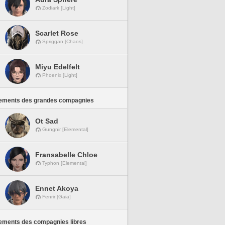
Zodiark [Light]
Scarlet Rose
Spriggan [Chaos]
Miyu Edelfelt
Phoenix [Light]
ements des grandes compagnies
Ot Sad
Gungnir [Elemental]
Fransabelle Chloe
Typhon [Elemental]
Ennet Akoya
Fenrir [Gaia]
ements des compagnies libres