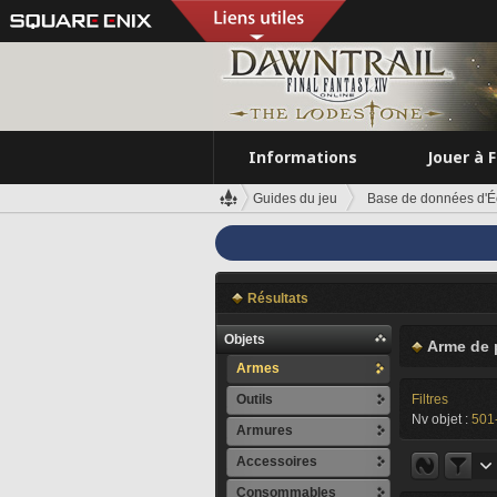
Informations
Jouer à 
Guides du jeu
Base de données d'É
Résultats
Objets
Arme de 
Armes
Outils
Filtres
Nv objet :
501
Armures
Accessoires
Consommables