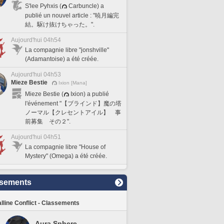
S'lee Pyhxis (
Carbuncle) a
publié un nouvel article : "暁月編完
結。駆け抜けちゃった。".
Aujourd'hui 04h54
La compagnie libre "jonshville"
(Adamantoise) a été créée.
Aujourd'hui 04h53
Mieze Bestie
Ixion [Mana]
Mieze Bestie (
Ixion) a publié
l'événement "【ブラインド】魔の塔
ノーマル【クレセントアイル】 事
前募集 その２".
Aujourd'hui 04h51
La compagnie libre "House of
Mystery" (Omega) a été créée.
sements
lline Conflict - Classements
Aura Sphere