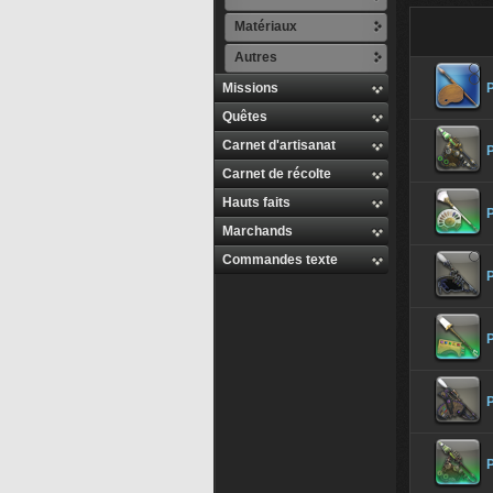
Matériaux
Autres
Missions
Quêtes
Carnet d'artisanat
Carnet de récolte
Hauts faits
P
Marchands
Commandes texte
P
P
P
P