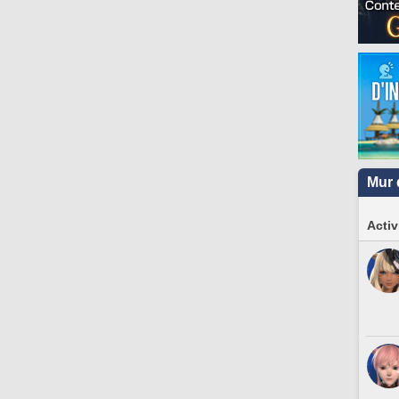
Mur 
Activ