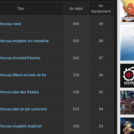
Nv
Titre
Nv objet
équipement
Pinceau rond
560
89
Pinceau magitek en chondrite
545
88
inceau éventail Ktiséos
542
87
inceau filbert en bois de fer
539
86
inceau plat des Palaka
536
85
inceau plat en pin sylvestre
533
84
inceau magitek impérial
530
83