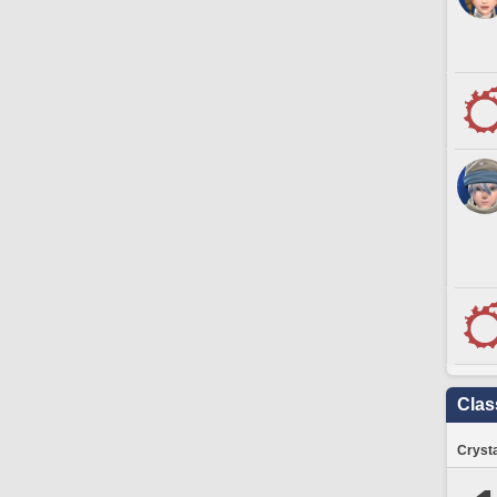
Clas
Crysta