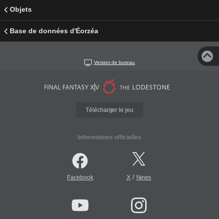
Objets
Base de données d'Éorzéa
Version de bureau
Télécharger le jeu
Informations officielles
/
Facebook
X
News