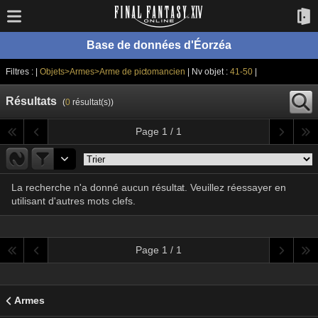
Base de données d'Éorzéa
Filtres : |
Objets>Armes>Arme de pictomancien
| Nv objet :
41-50
|
Résultats
(
0
résultat(s))
Page 1 / 1
La recherche n'a donné aucun résultat. Veuillez réessayer en
utilisant d'autres mots clefs.
Page 1 / 1
Armes