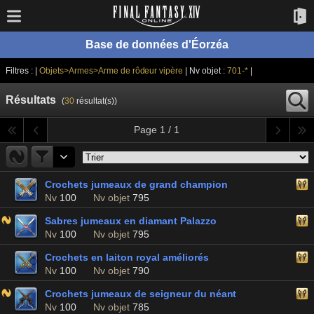
Base de données d'Éorzéa
Filtres : |
Objets>Armes>Arme de rôdeur vipère
| Nv objet :
701-*
|
Résultats
(
30
résultat(s))
Page 1 / 1
Crochets jumeaux de grand champion
Nv
100
Nv objet
795
Sabres jumeaux en diamant Palazzo
Nv
100
Nv objet
795
Crochets en laiton royal améliorés
Nv
100
Nv objet
790
Crochets jumeaux de seigneur du néant
Nv
100
Nv objet
785