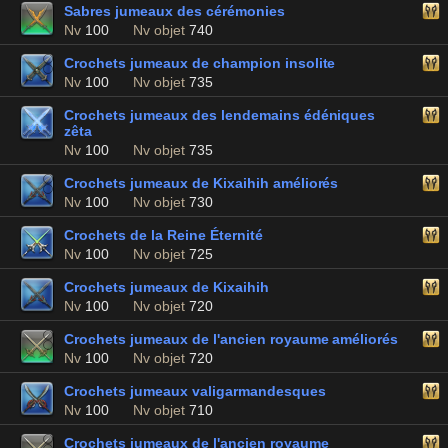
Sabres jumeaux des cérémonies
Nv
100
Nv objet
740
Crochets jumeaux de champion insolite
Nv
100
Nv objet
735
Crochets jumeaux des lendemains édéniques
zêta
Nv
100
Nv objet
735
Crochets jumeaux de Kixaihih améliorés
Nv
100
Nv objet
730
Crochets de la Reine Éternité
Nv
100
Nv objet
725
Crochets jumeaux de Kixaihih
Nv
100
Nv objet
720
Crochets jumeaux de l'ancien royaume améliorés
Nv
100
Nv objet
720
Crochets jumeaux valigarmandesques
Nv
100
Nv objet
710
Crochets jumeaux de l'ancien royaume