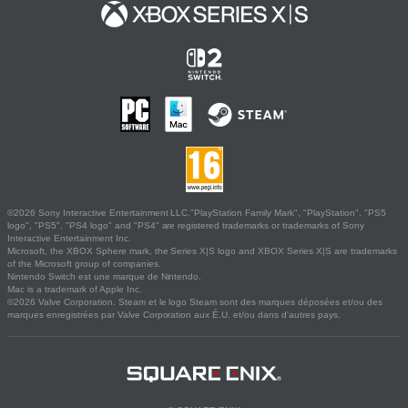
©2026 Sony Interactive Entertainment LLC."PlayStation Family Mark", "PlayStation", "PS5
logo", "PS5", "PS4 logo" and "PS4" are registered trademarks or trademarks of Sony
Interactive Entertainment Inc.
Microsoft, the XBOX Sphere mark, the Series X|S logo and XBOX Series X|S are trademarks
of the Microsoft group of companies.
Nintendo Switch est une marque de Nintendo.
Mac is a trademark of Apple Inc.
©2026 Valve Corporation. Steam et le logo Steam sont des marques déposées et/ou des
marques enregistrées par Valve Corporation aux É.U. et/ou dans d'autres pays.