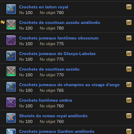
Crochets en laiton royal
Nv
100
Nv objet
780
Crochets de courtisan assidu améliorés
Nv
100
Nv objet
780
Crochets jumeaux fantômes obscurum
Nv
100
Nv objet
775
Crochets jumeaux de Glasya-Labolas
Nv
100
Nv objet
775
Crochets de courtisan assidu
Nv
100
Nv objet
770
Crochets jumeaux de champion au visage d'ange
Nv
100
Nv objet
765
Crochets fantômes umbra
Nv
100
Nv objet
760
Shotels du roman royal améliorés
Nv
100
Nv objet
760
Crochets jumeaux Gardien améliorés