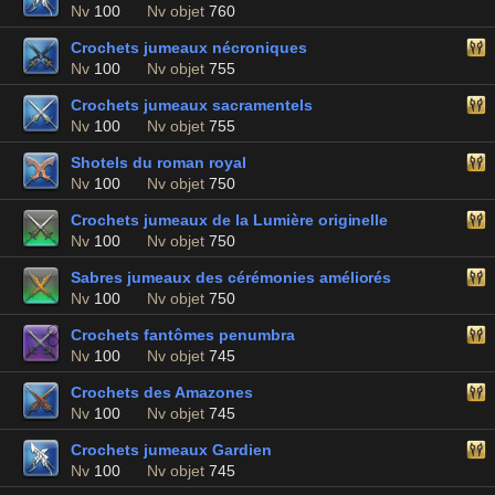
Nv
100
Nv objet
760
Crochets jumeaux nécroniques
Nv
100
Nv objet
755
Crochets jumeaux sacramentels
Nv
100
Nv objet
755
Shotels du roman royal
Nv
100
Nv objet
750
Crochets jumeaux de la Lumière originelle
Nv
100
Nv objet
750
Sabres jumeaux des cérémonies améliorés
Nv
100
Nv objet
750
Crochets fantômes penumbra
Nv
100
Nv objet
745
Crochets des Amazones
Nv
100
Nv objet
745
Crochets jumeaux Gardien
Nv
100
Nv objet
745