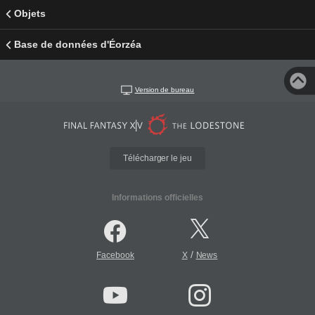
Objets
Base de données d'Éorzéa
Version de bureau
Télécharger le jeu
Informations officielles
/
Facebook
X
News