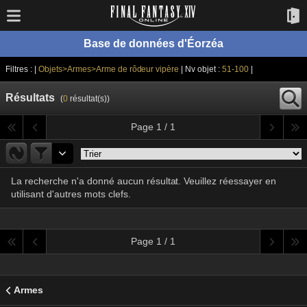
Base de données d'Éorzéa
Filtres : |
Objets>Armes>Arme de rôdeur vipère
| Nv objet :
51-100
|
Résultats
(
0
résultat(s))
Page 1 / 1
La recherche n'a donné aucun résultat. Veuillez réessayer en
utilisant d'autres mots clefs.
Page 1 / 1
Armes