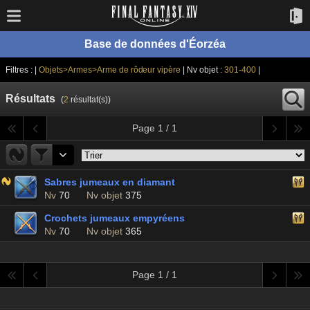
Base de données d'Éorzéa
Filtres : |
Objets>Armes>Arme de rôdeur vipère
| Nv objet :
301-400
|
Résultats
(
2
résultat(s))
Page 1 / 1
Sabres jumeaux en diamant
Nv
70
Nv objet
375
Crochets jumeaux empyréens
Nv
70
Nv objet
365
Page 1 / 1