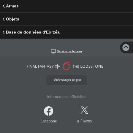
Armes
Objets
Base de données d'Éorzéa
Version de bureau
Télécharger le jeu
Informations officielles
/
Facebook
X
News