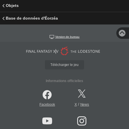
Objets
Base de données d'Éorzéa
Version de bureau
Télécharger le jeu
Informations officielles
/
Facebook
X
News