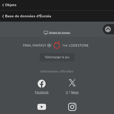
Objets
Base de données d'Éorzéa
Version de bureau
Télécharger le jeu
Informations officielles
/
Facebook
X
News