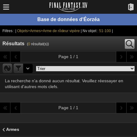
Base de données d'Éorzéa
Filtres : |
Objets>Armes>Arme de rôdeur vipère
| Nv objet :
51-100
|
Résultats
(
0
résultat(s))
Page 1 / 1
La recherche n'a donné aucun résultat. Veuillez réessayer en
utilisant d'autres mots clefs.
Page 1 / 1
Armes