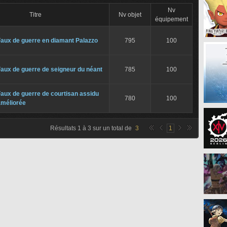
Nv
Titre
Nv objet
équipement
Faux de guerre en diamant Palazzo
795
100
aux de guerre de seigneur du néant
785
100
aux de guerre de courtisan assidu
780
100
améliorée
Résultats
1
à
3
sur un total de
3
1