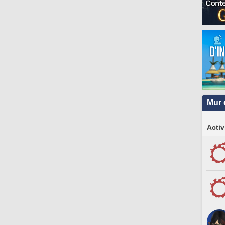
Mur 
Activ