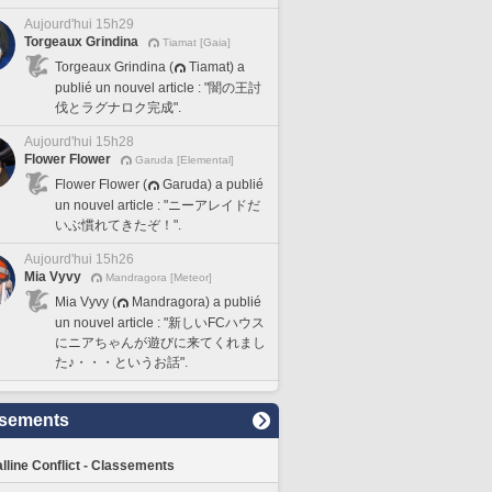
Aujourd'hui 15h29
Torgeaux Grindina
Tiamat [Gaia]
Torgeaux Grindina (
Tiamat) a
publié un nouvel article : "闇の王討
伐とラグナロク完成".
Aujourd'hui 15h28
Flower Flower
Garuda [Elemental]
Flower Flower (
Garuda) a publié
un nouvel article : "ニーアレイドだ
いぶ慣れてきたぞ！".
Aujourd'hui 15h26
Mia Vyvy
Mandragora [Meteor]
Mia Vyvy (
Mandragora) a publié
un nouvel article : "新しいFCハウス
にニアちゃんが遊びに来てくれまし
た♪・・・というお話".
sements
lline Conflict - Classements