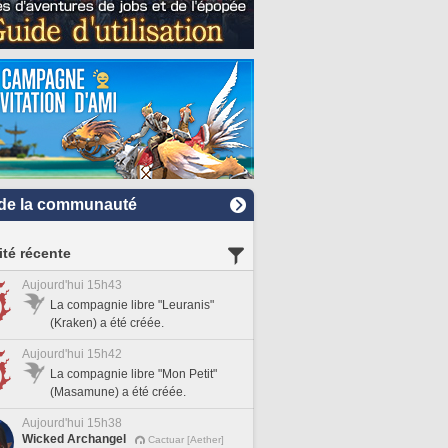
de la communauté
ité récente
Aujourd'hui 15h43
La compagnie libre "Leuranis"
(Kraken) a été créée.
Aujourd'hui 15h42
La compagnie libre "Mon Petit"
(Masamune) a été créée.
Aujourd'hui 15h38
Wicked Archangel
Cactuar [Aether]