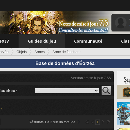
FFXIV
Guides du jeu
Communauté
Cla
orzéa
Objets
Armes
Arme de faucheur
Base de données d'Éorzéa
Version : mise à jour 7.55
faucheur
-*
Résultats
1
à
3
sur un total de
3
1