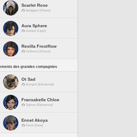
Scarlet Rose
Spriggan [Chaos]
Aura Sphere
Zodiark [Light]
Resilla Frostflow
Cerberus [Chaos]
ements des grandes compagnies
Ot Sad
Gungnir [Elemental]
Fransabelle Chloe
Typhon [Elemental]
Ennet Akoya
Fenrir [Gaia]