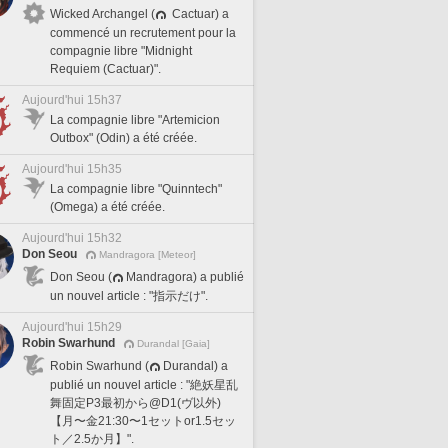
Wicked Archangel (
Cactuar) a
commencé un recrutement pour la
compagnie libre "Midnight
Requiem (Cactuar)".
Aujourd'hui 15h37
La compagnie libre "Artemicion
Outbox" (Odin) a été créée.
Aujourd'hui 15h35
La compagnie libre "Quinntech"
(Omega) a été créée.
Aujourd'hui 15h32
Don Seou
Mandragora [Meteor]
Don Seou (
Mandragora) a publié
un nouvel article : "指示だけ".
Aujourd'hui 15h29
Robin Swarhund
Durandal [Gaia]
Robin Swarhund (
Durandal) a
publié un nouvel article : "絶妖星乱
舞固定P3最初から@D1(ヴ以外)
【月〜金21:30〜1セットor1.5セッ
ト／2.5か月】".