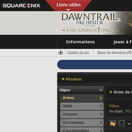
Informations
Jouer à 
Guides du jeu
Base de données d'É
Résultats
Objets
Arme de 
Armes
Outils
Filtres
Nv objet :
701
Armures
Accessoires
Consommables