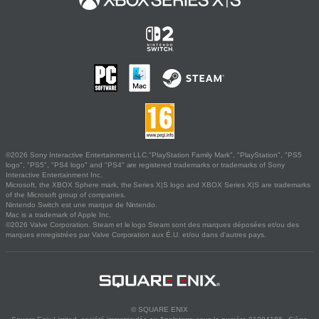
©2026 Sony Interactive Entertainment LLC."PlayStation Family Mark", "PlayStation", "PS5
logo", "PS5", "PS4 logo" and "PS4" are registered trademarks or trademarks of Sony
Interactive Entertainment Inc.
Microsoft, the XBOX Sphere mark, the Series X|S logo and XBOX Series X|S are trademarks
of the Microsoft group of companies.
Nintendo Switch est une marque de Nintendo.
Mac is a trademark of Apple Inc.
©2026 Valve Corporation. Steam et le logo Steam sont des marques déposées et/ou des
marques enregistrées par Valve Corporation aux É.U. et/ou dans d'autres pays.
© SQUARE ENIX