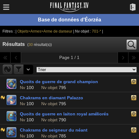
Base de données d'Éorzéa
Filtres : |
Objets>Armes>Arme de danseur
| Nv objet :
701-*
|
Résultats
(
30
résultat(s))
Page 1 / 1
Quoits de guerre de grand champion
Nv
100
Nv objet
795
Chakrams en diamant Palazzo
Nv
100
Nv objet
795
Quoits de guerre en laiton royal améliorés
Nv
100
Nv objet
790
Chakrams de seigneur du néant
Nv
100
Nv objet
785