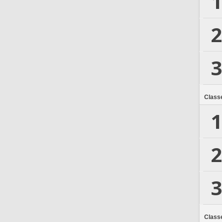
1
2
3
Class
1
2
3
Class