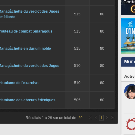
Managâchette du verdict des Juges
515
80
améliorée
Couteau de combat Smaragdus
515
80
Managâchette en durium noble
515
80
Mur 
Managâchette du verdict des Juges
510
80
Activ
istolame de l'exarchat
510
80
Pistolame des chœurs édéniques
505
80
Résultats
1
à
29
sur un total de
29
1