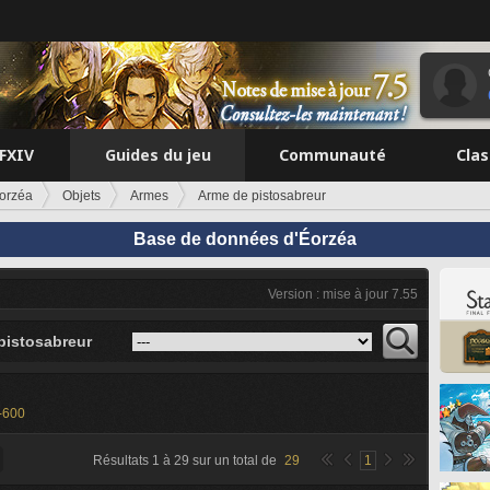
FFXIV
Guides du jeu
Communauté
Cla
orzéa
Objets
Armes
Arme de pistosabreur
Base de données d'Éorzéa
Version : mise à jour 7.55
pistosabreur
-600
Résultats
1
à
29
sur un total de
29
1