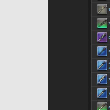
B
D
P