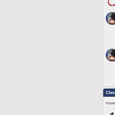
Clas
Crysta