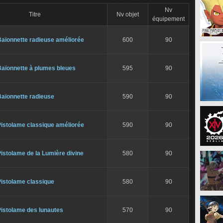
Nv
Titre
Nv objet
équipement
Baïonnette radieuse améliorée
600
90
Baïonnette à plumes bleues
595
90
Baïonnette radieuse
590
90
Pistolame classique améliorée
590
90
istolame de la Lumière divine
580
90
Pistolame classique
580
90
Pistolame des lunautes
570
90