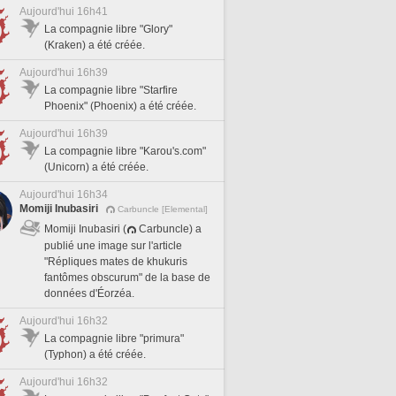
Aujourd'hui 16h41
La compagnie libre "Glory"
(Kraken) a été créée.
Aujourd'hui 16h39
La compagnie libre "Starfire
Phoenix" (Phoenix) a été créée.
Aujourd'hui 16h39
La compagnie libre "Karou's.com"
(Unicorn) a été créée.
Aujourd'hui 16h34
Momiji Inubasiri
Carbuncle [Elemental]
Momiji Inubasiri (
Carbuncle) a
publié une image sur l'article
"Répliques mates de khukuris
fantômes obscurum" de la base de
données d'Éorzéa.
Aujourd'hui 16h32
La compagnie libre "primura"
(Typhon) a été créée.
Aujourd'hui 16h32