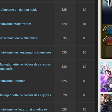
aïonnette en durium noble
525
82
Pistolame monstrorum
520
81
étermination de Gunnhildr
535
80
Pistolame des lendemains édéniques
535
80
Managâchette de rôdeur des cryptes
530
80
améliorée
Pistolame Adamas
525
80
Managâchette de rôdeur des cryptes
520
80
istolame de l'exarchat améliorée
520
80