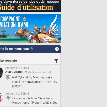
de la communauté
ité récente
Aujourd'hui 16h44
Afal Cytrand
Mandragora [Meteor]
Afal Cytrand (
Mandragora) a
publié un nouvel article : "じわじわ
育成中".
Aujourd'hui 16h42
La compagnie libre "Detached-
Monochrome" (Typhon) a été créée.