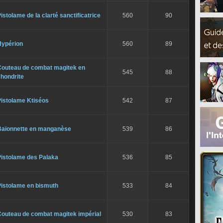
istolame de la clarté sanctificatrice
560
90
Hypérion
560
89
Couteau de combat magitek en
545
88
hondrite
Pistolame Ktiséos
542
87
Baïonnette en manganèse
539
86
Pistolame des Palaka
536
85
Pistolame en bismuth
533
84
Couteau de combat magitek impérial
530
83