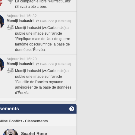
La compagnie libre "Purrfect Cats"
(Shiva) a été créée.
Aujourd'hui 16h32
Momiji Inubasiri
Carbuncle [Elemental]
Momiji Inubasiri (
Carbuncle) a
publié une image sur l'article
"Réplique mate de faux de guerre
fantôme obscurum" de la base de
données d'Éorzéa.
Aujourd'hui 16h29
Momiji Inubasiri
Carbuncle [Elemental]
Momiji Inubasiri (
Carbuncle) a
publié une image sur l'article
"Faucille de l'ancien royaume
améliorée" de la base de données
d'Éorzéa.
sements
lline Conflict - Classements
Scarlet Rose