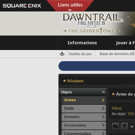
Informations
Jouer à 
Guides du jeu
Base de données d'É
Résultats
Objets
Arme de 
Armes
Outils
Filtres
Nv objet :
501
Armures
Accessoires
Consommables