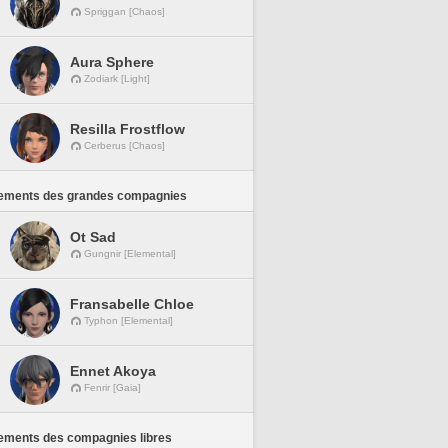
Spriggan [Chaos]
Aura Sphere
Zodiark [Light]
Resilla Frostflow
Cerberus [Chaos]
ements des grandes compagnies
Ot Sad
Gungnir [Elemental]
Fransabelle Chloe
Typhon [Elemental]
Ennet Akoya
Fenrir [Gaia]
ements des compagnies libres