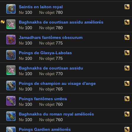
Saintis en laiton royal
Nv
100
Nv objet
780
Baghnakhs de courtisan assidu améliorés
Nv
100
Nv objet
780
Jamadhars fantômes obscurum
Nv
100
Nv objet
775
Poings de Glasya-Labolas
Nv
100
Nv objet
775
Baghnakhs de courtisan assidu
Nv
100
Nv objet
770
Poings de champion au visage d'ange
Nv
100
Nv objet
765
Poings fantômes umbra
Nv
100
Nv objet
760
Baghnakhs du roman royal améliorés
Nv
100
Nv objet
760
Poings Gardien améliorés