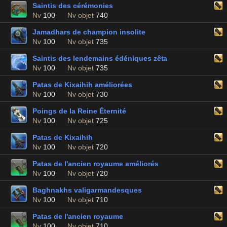
Saintis des cérémonies
Nv
100
Nv objet
740
Jamadhars de champion insolite
Nv
100
Nv objet
735
Saintis des lendemains édéniques zêta
Nv
100
Nv objet
735
Patas de Kixaihih améliorées
Nv
100
Nv objet
730
Poings de la Reine Éternité
Nv
100
Nv objet
725
Patas de Kixaihih
Nv
100
Nv objet
720
Patas de l'ancien royaume améliorés
Nv
100
Nv objet
720
Baghnakhs valigarmandesques
Nv
100
Nv objet
710
Patas de l'ancien royaume
Nv
100
Nv objet
710