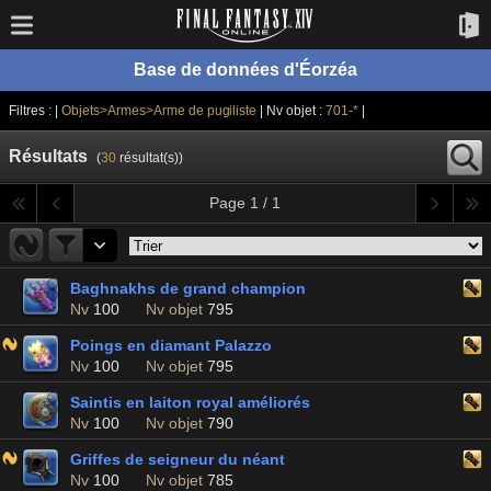
Base de données d'Éorzéa
Filtres : |
Objets>Armes>Arme de pugiliste
| Nv objet :
701-*
|
Résultats
(
30
résultat(s))
Page 1 / 1
Baghnakhs de grand champion
Nv
100
Nv objet
795
Poings en diamant Palazzo
Nv
100
Nv objet
795
Saintis en laiton royal améliorés
Nv
100
Nv objet
790
Griffes de seigneur du néant
Nv
100
Nv objet
785