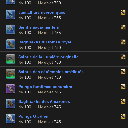
Nv
100
Nv objet
760
Jamadhars nécroniques
Nv
100
Nv objet
755
Saintis sacramentels
Nv
100
Nv objet
755
Baghnakhs du roman royal
Nv
100
Nv objet
750
Saintis de la Lumière originelle
Nv
100
Nv objet
750
Saintis des cérémonies améliorés
Nv
100
Nv objet
750
Poings fantômes penumbra
Nv
100
Nv objet
745
Baghnakhs des Amazones
Nv
100
Nv objet
745
Poings Gardien
Nv
100
Nv objet
745