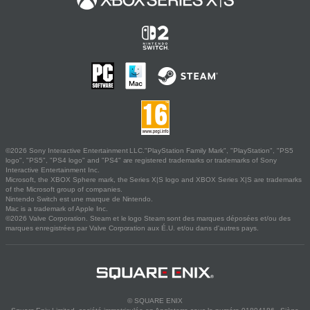
©2026 Sony Interactive Entertainment LLC."PlayStation Family Mark", "PlayStation", "PS5
logo", "PS5", "PS4 logo" and "PS4" are registered trademarks or trademarks of Sony
Interactive Entertainment Inc.
Microsoft, the XBOX Sphere mark, the Series X|S logo and XBOX Series X|S are trademarks
of the Microsoft group of companies.
Nintendo Switch est une marque de Nintendo.
Mac is a trademark of Apple Inc.
©2026 Valve Corporation. Steam et le logo Steam sont des marques déposées et/ou des
marques enregistrées par Valve Corporation aux É.U. et/ou dans d'autres pays.
© SQUARE ENIX