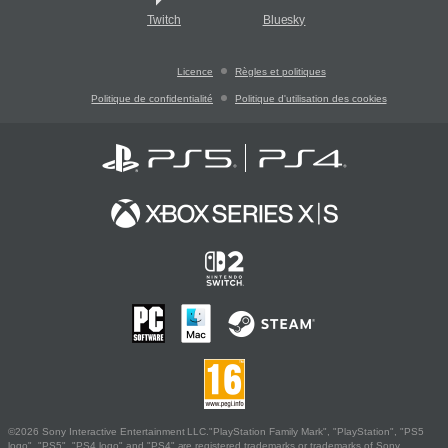
Twitch
Bluesky
Licence
Règles et politiques
Politique de confidentialité
Politique d'utilisation des cookies
©2026 Sony Interactive Entertainment LLC."PlayStation Family Mark", "PlayStation", "PS5
logo", "PS5", "PS4 logo" and "PS4" are registered trademarks or trademarks of Sony