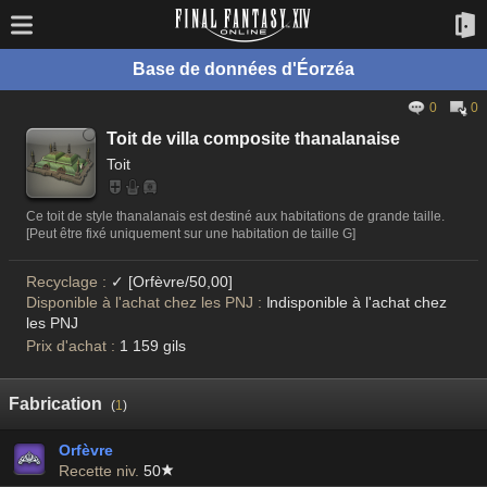
Base de données d'Éorzéa
0
0
Toit de villa composite thanalanaise
Toit
Ce toit de style thanalanais est destiné aux habitations de grande taille.
[Peut être fixé uniquement sur une habitation de taille G]
Recyclage :
✓ [Orfèvre/50,00]
Disponible à l'achat chez les PNJ :
Indisponible à l'achat chez
les PNJ
Prix d'achat :
1 159 gils
Fabrication
(
1
)
Orfèvre
Recette niv.
50