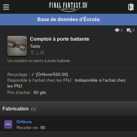
Base de données d'Éorzéa
0
0
Comptoir à porte battante
Table
Un comptoir en pierre à porte battante.
Recyclage :
✓ [Orfèvre/560,00]
Disponible à l'achat chez les PNJ :
Indisponible à l'achat chez
les PNJ
Prix d'achat :
60 gils
Fabrication
(
1
)
Orfèvre
Recette niv.
90