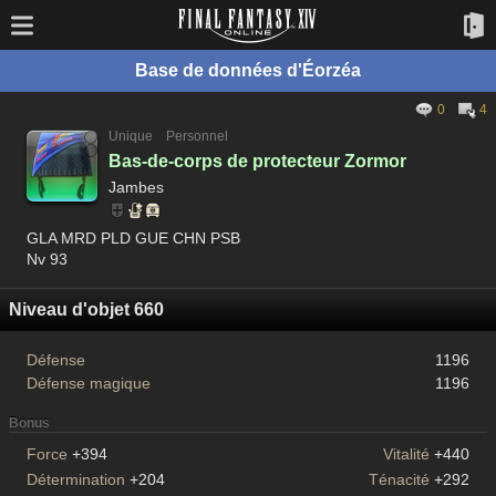
Base de données d'Éorzéa
0
4
Unique
Personnel
Bas-de-corps de protecteur Zormor
Jambes
GLA MRD PLD GUE CHN PSB
Nv 93
Niveau d'objet 660
Défense
1196
Défense magique
1196
Bonus
Force
+394
Vitalité
+440
Détermination
+204
Ténacité
+292