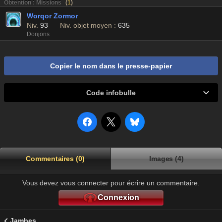
Obtention : Missions
(
1
)
Worqor Zormor
Niv.
93
Niv. objet moyen :
635
Donjons
Copier le nom dans le presse-papier
Code infobulle
Commentaires (0)
Images (4)
Vous devez vous connecter pour écrire un commentaire.
Connexion
Jambes