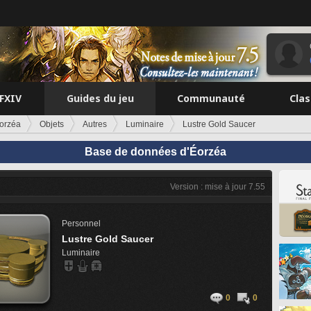
FFXIV
Guides du jeu
Communauté
Cla
orzéa
Objets
Autres
Luminaire
Lustre Gold Saucer
Base de données d'Éorzéa
Version : mise à jour 7.55
Personnel
Lustre Gold Saucer
Luminaire
0
0