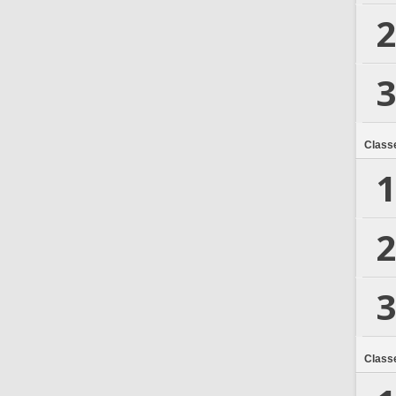
2
3
Class
1
2
3
Class