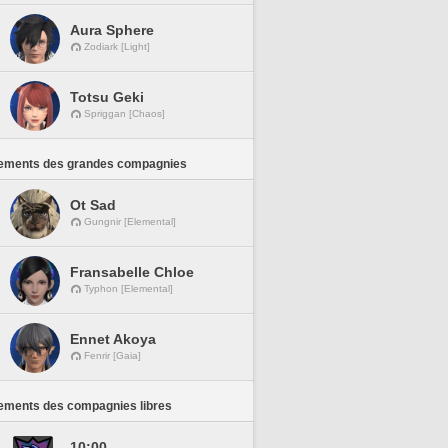
Aura Sphere
Zodiark [Light]
Totsu Geki
Spriggan [Chaos]
ements des grandes compagnies
Ot Sad
Gungnir [Elemental]
Fransabelle Chloe
Typhon [Elemental]
Ennet Akoya
Fenrir [Gaia]
ements des compagnies libres
10:00