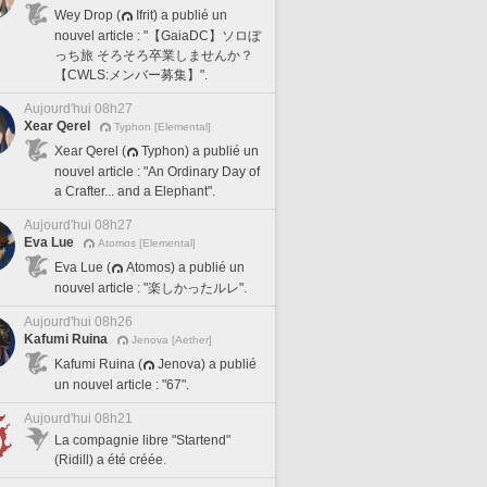
Wey Drop (
Ifrit) a publié un
nouvel article : "【GaiaDC】ソロぼ
っち旅 そろそろ卒業しませんか？
【CWLS:メンバー募集】".
Aujourd'hui 08h27
Xear Qerel
Typhon [Elemental]
Xear Qerel (
Typhon) a publié un
nouvel article : "An Ordinary Day of
a Crafter... and a Elephant".
Aujourd'hui 08h27
Eva Lue
Atomos [Elemental]
Eva Lue (
Atomos) a publié un
nouvel article : "楽しかったルレ".
Aujourd'hui 08h26
Kafumi Ruina
Jenova [Aether]
Kafumi Ruina (
Jenova) a publié
un nouvel article : "67".
Aujourd'hui 08h21
La compagnie libre "Startend"
(Ridill) a été créée.