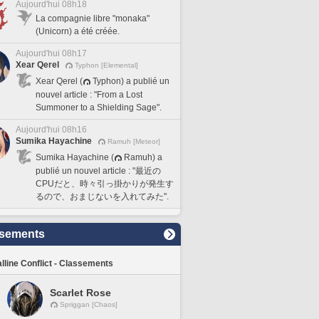
Aujourd'hui 08h18
La compagnie libre "monaka"
(Unicorn) a été créée.
Aujourd'hui 08h17
Xear Qerel
Typhon [Elemental]
Xear Qerel (
Typhon) a publié un
nouvel article : "From a Lost
Summoner to a Shielding Sage".
Aujourd'hui 08h16
Sumika Hayachine
Ramuh [Meteor]
Sumika Hayachine (
Ramuh) a
publié un nouvel article : "最近の
CPUだと、時々引っ掛かりが発生す
るので、おまじないを入れてみた".
sements
lline Conflict - Classements
Scarlet Rose
Spriggan [Chaos]