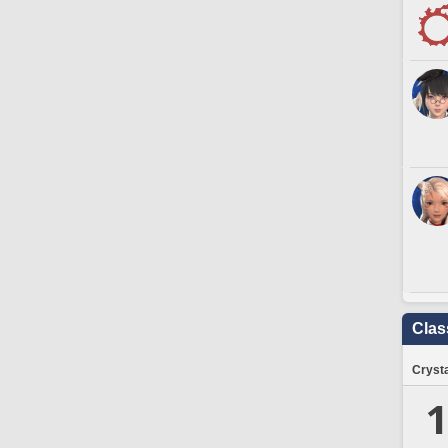
Clas
Crysta
1