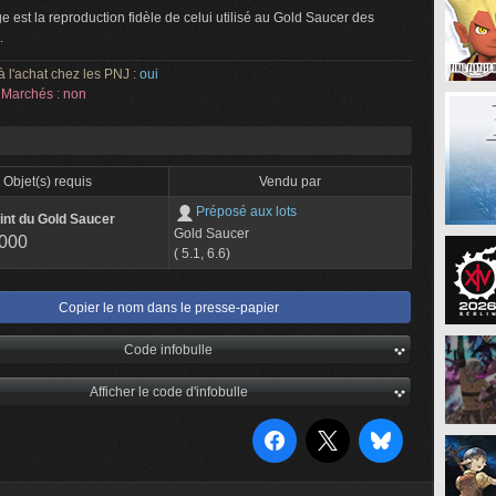
e est la reproduction fidèle de celui utilisé au Gold Saucer des
.
à l'achat chez les PNJ :
oui
Marchés : non
Objet(s) requis
Vendu par
Préposé aux lots
int du Gold Saucer
Gold Saucer
 000
( 5.1, 6.6)
Copier le nom dans le presse-papier
Code infobulle
Afficher le code d'infobulle