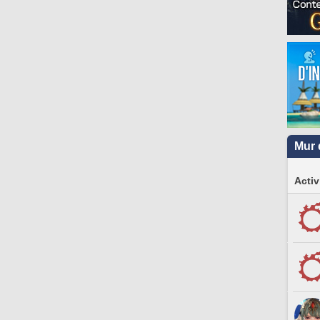
Mur 
Activ