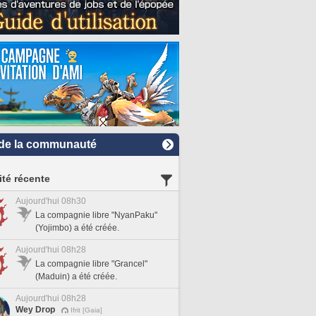
de la communauté
ité récente
Aujourd'hui 08h30
La compagnie libre "NyanPaku"
(Yojimbo) a été créée.
Aujourd'hui 08h28
La compagnie libre "Grancel"
(Maduin) a été créée.
Aujourd'hui 08h28
Wey Drop
Ifrit [Gaia]