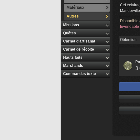
Cet éclairag
Matériaux
Manderville
Autres
Disponible 
Missions
Invendable
Quêtes
Obtention
Carnet d'artisanat
Carnet de récolte
Hauts faits
Po
Marchands
3
Commandes texte