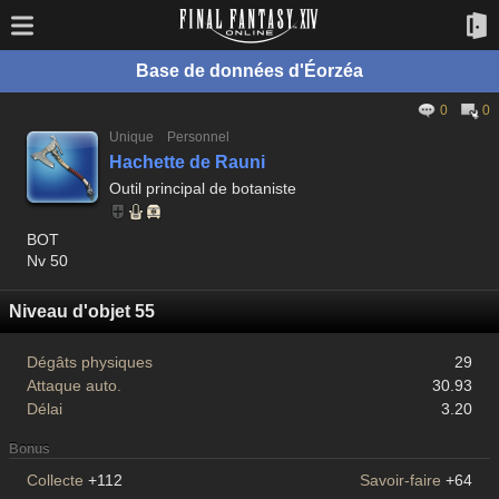
Base de données d'Éorzéa
0
0
Unique
Personnel
Hachette de Rauni
Outil principal de botaniste
BOT
Nv 50
Niveau d'objet 55
Dégâts physiques
29
Attaque auto.
30.93
Délai
3.20
Bonus
Collecte
+112
Savoir-faire
+64