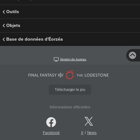
Outils
Objets
Base de données d'Éorzéa
Version de bureau
Télécharger le jeu
Informations officielles
/
Facebook
X
News