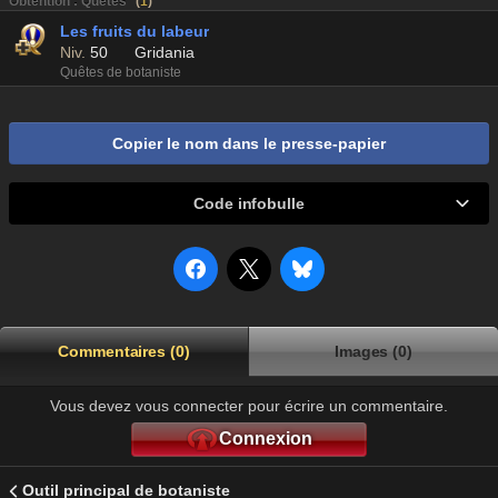
Obtention : Quêtes
(
1
)
Les fruits du labeur
Niv.
50
Gridania
Quêtes de botaniste
Copier le nom dans le presse-papier
Code infobulle
Commentaires (0)
Images (0)
Vous devez vous connecter pour écrire un commentaire.
Connexion
Outil principal de botaniste