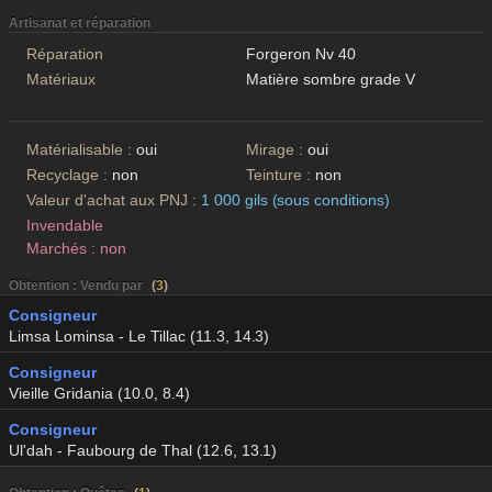
Artisanat et réparation
Réparation
Forgeron Nv 40
Matériaux
Matière sombre grade V
Matérialisable :
oui
Mirage :
oui
Recyclage :
non
Teinture :
non
Valeur d'achat aux PNJ :
1 000 gils (sous conditions)
Invendable
Marchés : non
Obtention : Vendu par
(
3
)
Consigneur
Limsa Lominsa - Le Tillac (11.3, 14.3)
Consigneur
Vieille Gridania (10.0, 8.4)
Consigneur
Ul'dah - Faubourg de Thal (12.6, 13.1)