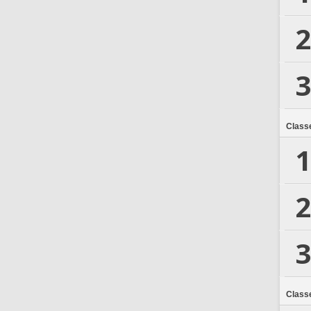
2
3
Class
1
2
3
Class