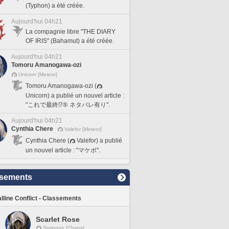
(Typhon) a été créée.
Aujourd'hui 04h21
La compagnie libre "THE DIARY
OF IRIS" (Bahamut) a été créée.
Aujourd'hui 04h21
Tomoru Amanogawa-ozi
Unicorn [Meteor]
Tomoru Amanogawa-ozi (
Unicorn) a publié un nouvel article :
"これで最終⁉️⑤ ネタバレ有り".
Aujourd'hui 04h21
Cynthia Chere
Valefor [Meteor]
Cynthia Chere (
Valefor) a publié
un nouvel article : "マケボ".
sements
lline Conflict - Classements
Scarlet Rose
Spriggan [Chaos]