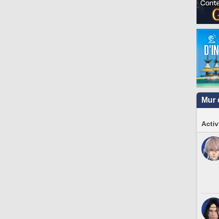
Mur 
Activ