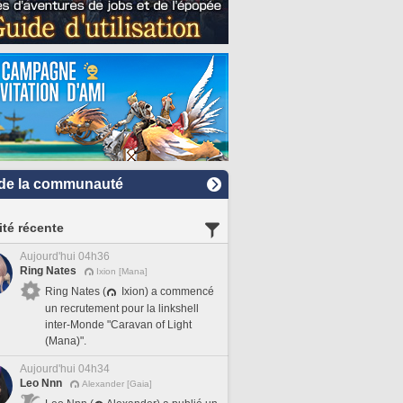
de la communauté
ité récente
Aujourd'hui 04h36
Ring Nates
Ixion [Mana]
Ring Nates (
Ixion) a commencé
un recrutement pour la linkshell
inter-Monde "Caravan of Light
(Mana)".
Aujourd'hui 04h34
Leo Nnn
Alexander [Gaia]