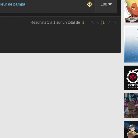
Fleur de pampa
100
Résultats
1
à
1
sur un total de
1
1