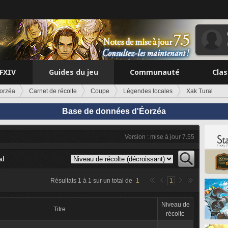
FFXIV
Guides du jeu
Communauté
Cla
orzéa
Carnet de récolte
Coupe
Légendes locales
Xak Tural
Base de données d'Éorzéa
Version : mise à jour 7.55
al
Résultats
1
à
1
sur un total de
1
1
Niveau de
Titre
récolte