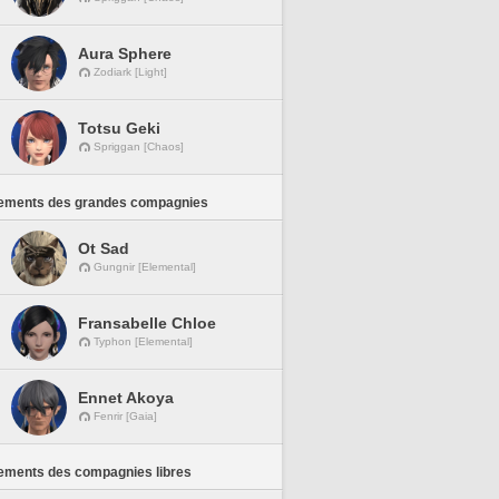
Aura Sphere
Zodiark [Light]
Totsu Geki
Spriggan [Chaos]
ements des grandes compagnies
Ot Sad
Gungnir [Elemental]
Fransabelle Chloe
Typhon [Elemental]
Ennet Akoya
Fenrir [Gaia]
ements des compagnies libres