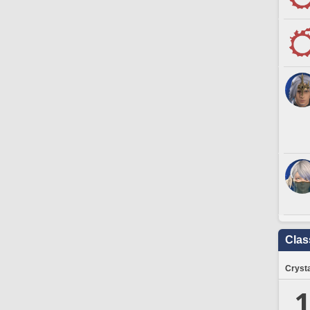
Clas
Crysta
1