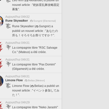
Leo Nnn (
Alexander) a publié un
nouvel article : "絶妖星乱舞攻略固定
募集".
Aujourd'hui 04h32
Rune Skywalker
Gungnir [Elemental]
Rune Skywalker (
Gungnir) a
publié un nouvel article : "あなたの
所も！そろそろお祭りですか？".
Aujourd'hui 04h31
La compagnie libre "RSC Salvage
Co." (Mateus) a été créée.
Aujourd'hui 04h31
La compagnie libre "Pax Domini"
(Gilgamesh) a été créée.
Aujourd'hui 04h31
Limone Flow
Belias [Meteor]
Limone Flow (
Belias) a publié un
nouvel article : "イベント参加してみ
た！".
Aujourd'hui 04h29
La compagnie libre "Neko Jarashi"