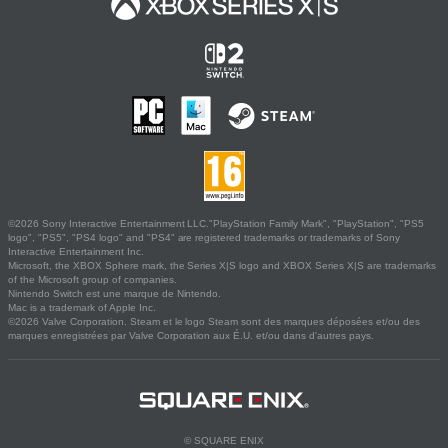
©2026 Sony Interactive Entertainment LLC."PlayStation Family Mark", "PlayStation", "PS5
logo", "PS5", "PS4 logo" and "PS4" are registered trademarks or trademarks of Sony
Interactive Entertainment Inc.
Microsoft, the XBOX Sphere mark, the Series X|S logo and XBOX Series X|S are trademarks
of the Microsoft group of companies.
Nintendo Switch est une marque de Nintendo.
Mac is a trademark of Apple Inc.
©2026 Valve Corporation. Steam et le logo Steam sont des marques déposées et/ou des
marques enregistrées par Valve Corporation aux É.U. et/ou dans d'autres pays.
© SQUARE ENIX