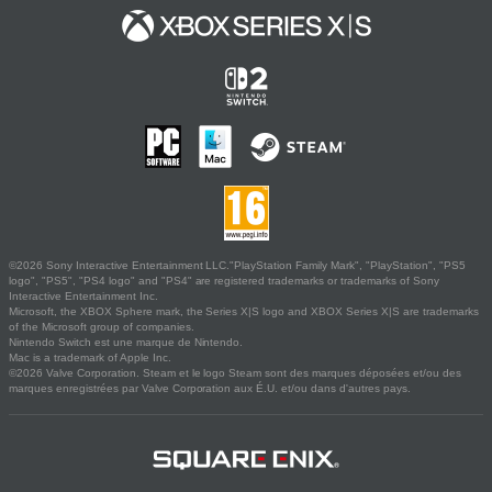
©2026 Sony Interactive Entertainment LLC."PlayStation Family Mark", "PlayStation", "PS5
logo", "PS5", "PS4 logo" and "PS4" are registered trademarks or trademarks of Sony
Interactive Entertainment Inc.
Microsoft, the XBOX Sphere mark, the Series X|S logo and XBOX Series X|S are trademarks
of the Microsoft group of companies.
Nintendo Switch est une marque de Nintendo.
Mac is a trademark of Apple Inc.
©2026 Valve Corporation. Steam et le logo Steam sont des marques déposées et/ou des
marques enregistrées par Valve Corporation aux É.U. et/ou dans d'autres pays.