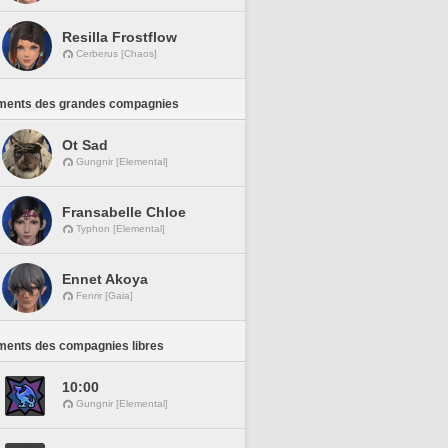
Resilla Frostflow
Cerberus [Chaos]
ments des grandes compagnies
Ot Sad
Gungnir [Elemental]
Fransabelle Chloe
Typhon [Elemental]
Ennet Akoya
Fenrir [Gaia]
ments des compagnies libres
10:00
Gungnir [Elemental]