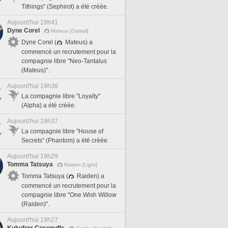
Tithings" (Sephirot) a été créée.
Aujourd'hui 19h41
Dyne Corel
Mateus [Crystal]
Dyne Corel (
Mateus) a
commencé un recrutement pour la
compagnie libre "Neo-Tantalus
(Mateus)".
Aujourd'hui 19h38
La compagnie libre "Loyalty"
(Alpha) a été créée.
Aujourd'hui 19h37
La compagnie libre "House of
Secrets" (Phantom) a été créée.
Aujourd'hui 19h29
Tomma Tatsuya
Raiden [Light]
Tomma Tatsuya (
Raiden) a
commencé un recrutement pour la
compagnie libre "One Wish Willow
(Raiden)".
Aujourd'hui 19h27