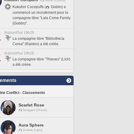
Kukuforr Cocopuffs
Goblin [Crystal]
Kukuforr Cocopuffs (
Goblin) a
commencé un recrutement pour la
compagnie libre "Lala Crime Family
(Goblin)".
Aujourd'hui 19h26
La compagnie libre "Bibliotheca
Cerea" (Raiden) a été créée.
Aujourd'hui 19h26
La compagnie libre "Thieves" (Lich)
a été créée.
sements
line Conflict - Classements
Scarlet Rose
Spriggan [Chaos]
Aura Sphere
Zodiark [Light]