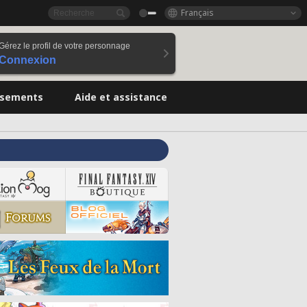
Français
Gérez le profil de votre personnage
Connexion
ssements
Aide et assistance