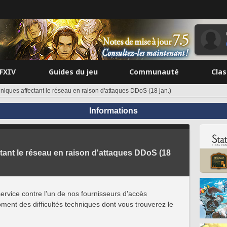
FFXIV
Guides du jeu
Communauté
Cla
chniques affectant le réseau en raison d'attaques DDoS (18 jan.)
Informations
ctant le réseau en raison d'attaques DDoS (18
ervice contre l'un de nos fournisseurs d'accès
ment des difficultés techniques dont vous trouverez le