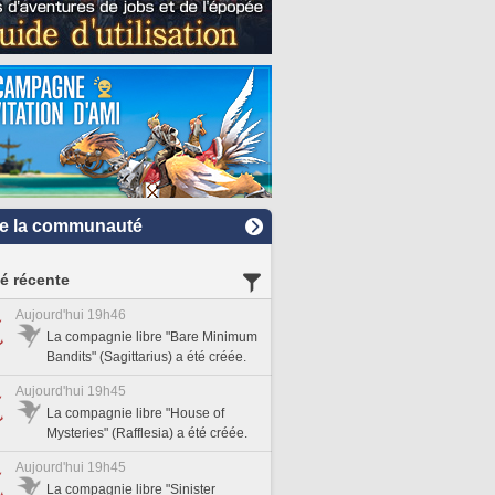
e la communauté
té récente
Aujourd'hui 19h46
La compagnie libre "Bare Minimum
Bandits" (Sagittarius) a été créée.
Aujourd'hui 19h45
La compagnie libre "House of
Mysteries" (Rafflesia) a été créée.
Aujourd'hui 19h45
La compagnie libre "Sinister