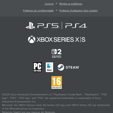
Licence
Règles et politiques
Politique de confidentialité
Politique d'utilisation des cookies
©2026 Sony Interactive Entertainment LLC."PlayStation Family Mark", "PlayStation", "PS5
logo", "PS5", "PS4 logo" and "PS4" are registered trademarks or trademarks of Sony
Interactive Entertainment Inc.
Microsoft, the XBOX Sphere mark, the Series X|S logo and XBOX Series X|S are trademarks
of the Microsoft group of companies.
Nintendo Switch est une marque de Nintendo.