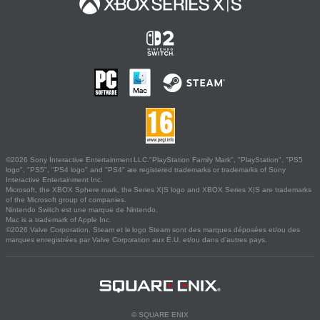
©2026 Sony Interactive Entertainment LLC."PlayStation Family Mark", "PlayStation", "PS5
logo", "PS5", "PS4 logo" and "PS4" are registered trademarks or trademarks of Sony
Interactive Entertainment Inc.
Microsoft, the XBOX Sphere mark, the Series X|S logo and XBOX Series X|S are trademarks
of the Microsoft group of companies.
Nintendo Switch est une marque de Nintendo.
Mac is a trademark of Apple Inc.
©2026 Valve Corporation. Steam et le logo Steam sont des marques déposées et/ou des
marques enregistrées par Valve Corporation aux É.U. et/ou dans d'autres pays.
© SQUARE ENIX