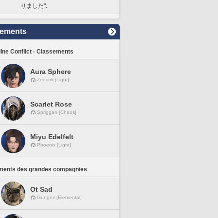
りました".
sements
line Conflict - Classements
Aura Sphere
Zodiark [Light]
Scarlet Rose
Spriggan [Chaos]
Miyu Edelfelt
Phoenix [Light]
ments des grandes compagnies
Ot Sad
Gungnir [Elemental]