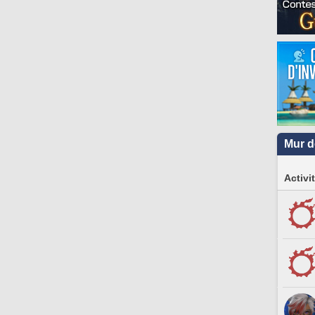
Mur d
Activi