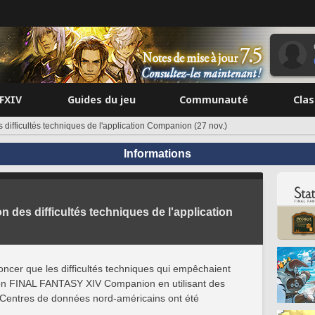
FFXIV
Guides du jeu
Communauté
Cla
 difficultés techniques de l'application Companion (27 nov.)
Informations
n des difficultés techniques de l'application
oncer que les difficultés techniques qui empêchaient
tion FINAL FANTASY XIV Companion en utilisant des
Centres de données nord-américains ont été