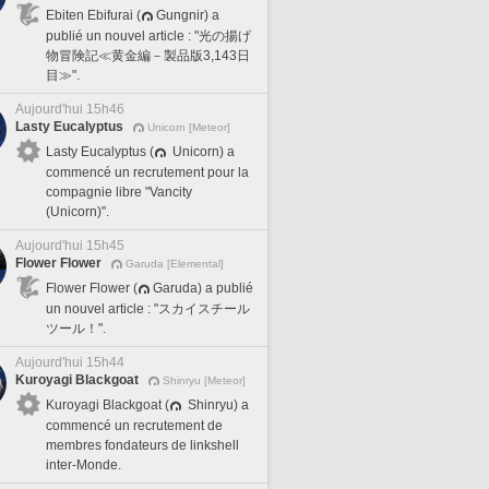
Ebiten Ebifurai (
Gungnir) a
publié un nouvel article : "光の揚げ
物冒険記≪黄金編－製品版3,143日
目≫".
Aujourd'hui 15h46
Lasty Eucalyptus
Unicorn [Meteor]
Lasty Eucalyptus (
Unicorn) a
commencé un recrutement pour la
compagnie libre "Vancity
(Unicorn)".
Aujourd'hui 15h45
Flower Flower
Garuda [Elemental]
Flower Flower (
Garuda) a publié
un nouvel article : "スカイスチール
ツール！".
Aujourd'hui 15h44
Kuroyagi Blackgoat
Shinryu [Meteor]
Kuroyagi Blackgoat (
Shinryu) a
commencé un recrutement de
membres fondateurs de linkshell
inter-Monde.