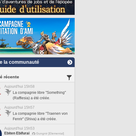
e la communauté
té récente
Aujourd'hui 15h58
La compagnie libre "Something"
(Rafflesia) a été créée.
Aujourd'hui 15h57
La compagnie libre "Traenen von
Fenrir" (Shiva) a été créée.
Aujourd'hui 15h53
Ebiten Ebifurai
Gungnir [Elemental]