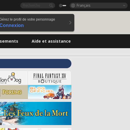
Français
Gérez le profil de votre personnage
Connexion
ssements
Aide et assistance