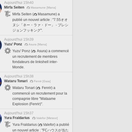
Aujourd'hui 15h40
Mirfa Seiten
Masamune [Mana]
Mirfa Seiten (
Masamune) a
publié un nouvel article : "7.55オオ
ヌシ「ネー・ラァ・ドー」 - プレシ
ジョンフッキング".
Aujourd'hui 15h39
Yuzu' Ponz
Asura [Mana]
Yuzu' Ponz (
Asura) a commencé
un recrutement de membres
fondateurs de linkshell inter-
Monde.
Aujourd'hui 15h38
Wataru Tonari
Fenrir [Gaia]
Wataru Tonari (
Fenrir) a
commencé un recrutement pour la
compagnie libre "Wataame
Explosion (Fenrir)".
Aujourd'hui 15h37
Yura Fraldarius
Valefor [Meteor]
Yura Fraldarius (
Valefor) a publié
un nouvel article : "FCハウスが当た