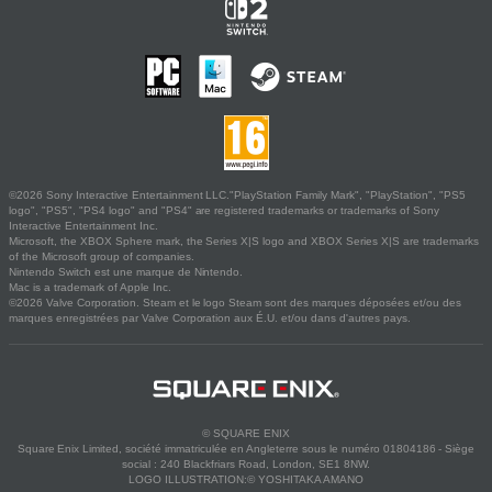
©2026 Sony Interactive Entertainment LLC."PlayStation Family Mark", "PlayStation", "PS5
logo", "PS5", "PS4 logo" and "PS4" are registered trademarks or trademarks of Sony
Interactive Entertainment Inc.
Microsoft, the XBOX Sphere mark, the Series X|S logo and XBOX Series X|S are trademarks
of the Microsoft group of companies.
Nintendo Switch est une marque de Nintendo.
Mac is a trademark of Apple Inc.
©2026 Valve Corporation. Steam et le logo Steam sont des marques déposées et/ou des
marques enregistrées par Valve Corporation aux É.U. et/ou dans d'autres pays.
© SQUARE ENIX
Square Enix Limited, société immatriculée en Angleterre sous le numéro 01804186 - Siège
social : 240 Blackfriars Road, London, SE1 8NW.
LOGO ILLUSTRATION:© YOSHITAKA AMANO