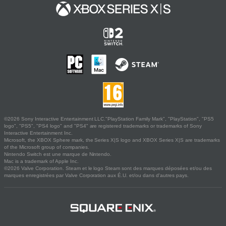
©2026 Sony Interactive Entertainment LLC."PlayStation Family Mark", "PlayStation", "PS5
logo", "PS5", "PS4 logo" and "PS4" are registered trademarks or trademarks of Sony
Interactive Entertainment Inc.
Microsoft, the XBOX Sphere mark, the Series X|S logo and XBOX Series X|S are trademarks
of the Microsoft group of companies.
Nintendo Switch est une marque de Nintendo.
Mac is a trademark of Apple Inc.
©2026 Valve Corporation. Steam et le logo Steam sont des marques déposées et/ou des
marques enregistrées par Valve Corporation aux É.U. et/ou dans d'autres pays.