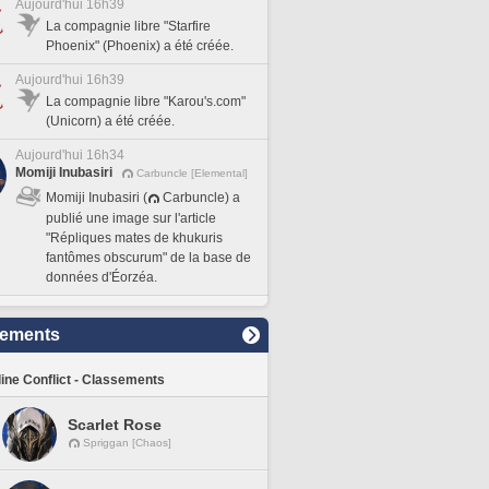
Aujourd'hui 16h39
La compagnie libre "Starfire
Phoenix" (Phoenix) a été créée.
Aujourd'hui 16h39
La compagnie libre "Karou's.com"
(Unicorn) a été créée.
Aujourd'hui 16h34
Momiji Inubasiri
Carbuncle [Elemental]
Momiji Inubasiri (
Carbuncle) a
publié une image sur l'article
"Répliques mates de khukuris
fantômes obscurum" de la base de
données d'Éorzéa.
sements
line Conflict - Classements
Scarlet Rose
Spriggan [Chaos]