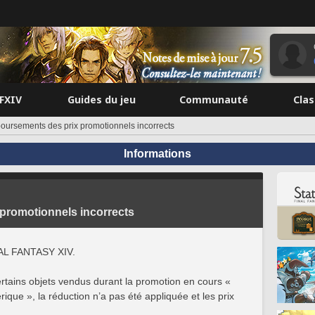
FFXIV
Guides du jeu
Communauté
Cla
ursements des prix promotionnels incorrects
Informations
promotionnels incorrects
NAL FANTASY XIV.
rtains objets vendus durant la promotion en cours «
ique », la réduction n’a pas été appliquée et les prix