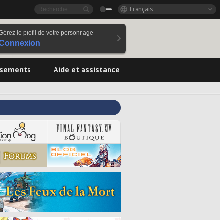
Français
Gérez le profil de votre personnage
Connexion
ssements
Aide et assistance