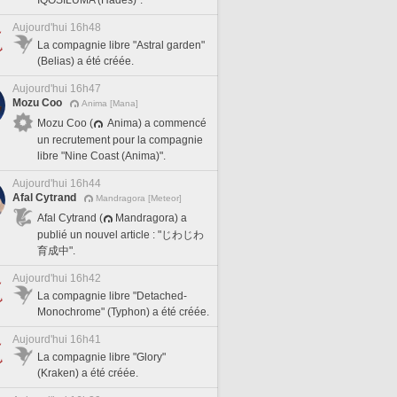
Aujourd'hui 16h48
La compagnie libre "Astral garden"
(Belias) a été créée.
Aujourd'hui 16h47
Mozu Coo
Anima [Mana]
Mozu Coo (
Anima) a commencé
un recrutement pour la compagnie
libre "Nine Coast (Anima)".
Aujourd'hui 16h44
Afal Cytrand
Mandragora [Meteor]
Afal Cytrand (
Mandragora) a
publié un nouvel article : "じわじわ
育成中".
Aujourd'hui 16h42
La compagnie libre "Detached-
Monochrome" (Typhon) a été créée.
Aujourd'hui 16h41
La compagnie libre "Glory"
(Kraken) a été créée.