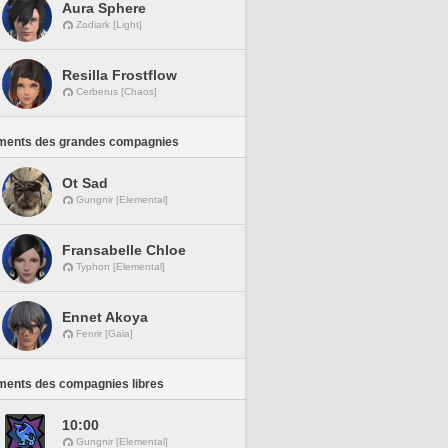
Aura Sphere
Zodiark [Light]
Resilla Frostflow
Cerberus [Chaos]
ments des grandes compagnies
Ot Sad
Gungnir [Elemental]
Fransabelle Chloe
Typhon [Elemental]
Ennet Akoya
Fenrir [Gaia]
ments des compagnies libres
10:00
Gungnir [Elemental]