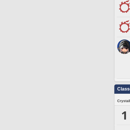
Clas
Crystal
1