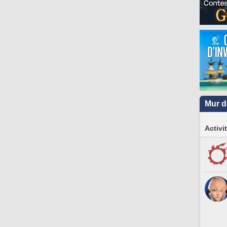
Mur d
Activi