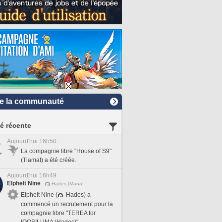
e la communauté
té récente
Aujourd'hui 16h50
La compagnie libre "House of S9"
(Tiamat) a été créée.
Aujourd'hui 16h49
Elphelt Nine
Hades [Mana]
Elphelt Nine (
Hades) a
commencé un recrutement pour la
compagnie libre "TEREA for
IQOSILUMA (Hades)".