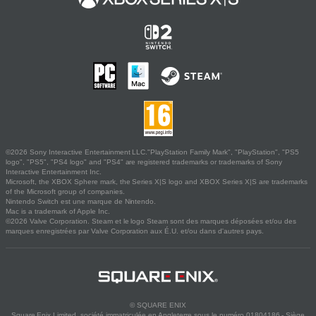
©2026 Sony Interactive Entertainment LLC."PlayStation Family Mark", "PlayStation", "PS5
logo", "PS5", "PS4 logo" and "PS4" are registered trademarks or trademarks of Sony
Interactive Entertainment Inc.
Microsoft, the XBOX Sphere mark, the Series X|S logo and XBOX Series X|S are trademarks
of the Microsoft group of companies.
Nintendo Switch est une marque de Nintendo.
Mac is a trademark of Apple Inc.
©2026 Valve Corporation. Steam et le logo Steam sont des marques déposées et/ou des
marques enregistrées par Valve Corporation aux É.U. et/ou dans d'autres pays.
© SQUARE ENIX
Square Enix Limited, société immatriculée en Angleterre sous le numéro 01804186 - Siège