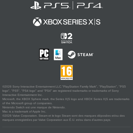
©2026 Sony Interactive Entertainment LLC."PlayStation Family Mark", "PlayStation", "PS5
logo", "PS5", "PS4 logo" and "PS4" are registered trademarks or trademarks of Sony
Interactive Entertainment Inc.
Microsoft, the XBOX Sphere mark, the Series X|S logo and XBOX Series X|S are trademarks
of the Microsoft group of companies.
Nintendo Switch est une marque de Nintendo.
Mac is a trademark of Apple Inc.
©2026 Valve Corporation. Steam et le logo Steam sont des marques déposées et/ou des
marques enregistrées par Valve Corporation aux É.U. et/ou dans d'autres pays.