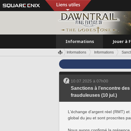
Informations
Jouer à 
Informations
Informations
Sancti
10.07.2025 à 07h00
Sanctions à l’encontre des 
frauduleuses (10 jul.)
L'échange d'argent réel (RMT) et a
global du jeu et sont proscrites p
Nous avons confirmé la présence de