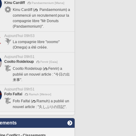
Kinu Cardiff
Pandaemonium [Mana]
Kinu Cardiff (
Pandaemonium) a
commencé un recrutement pour la
compagnie libre "Mr Donuts
(Pandaemonium)".
Aujourd'hui 09h53
La compagnie libre "ooomo"
(Omega) a été créée.
Aujourd'hui 09h51
Coolto Roideloup
Fenrir [Gaia]
Coolto Roideloup (
Fenrir) a
publié un nouvel article : "今日の出
来事".
Aujourd'hui 09h51
Fofo Falfal
Ramuh [Meteor]
Fofo Falfal (
Ramuh) a publié un
nouvel article : "久しぶりの日記".
sements
line Conflict - Classements