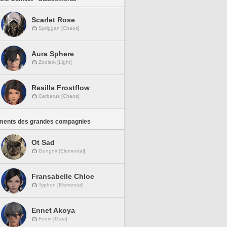
Scarlet Rose
Spriggan [Chaos]
Aura Sphere
Zodiark [Light]
Resilla Frostflow
Cerberus [Chaos]
ments des grandes compagnies
Ot Sad
Gungnir [Elemental]
Fransabelle Chloe
Typhon [Elemental]
Ennet Akoya
Fenrir [Gaia]