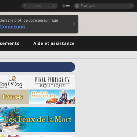
Français
Gérez le profil de votre personnage
Connexion
ssements
Aide et assistance