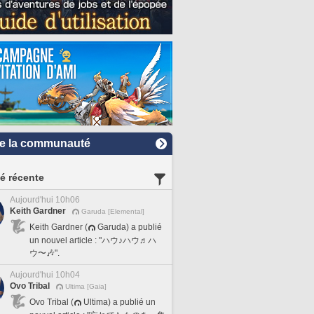
e la communauté
té récente
Aujourd'hui 10h06
Keith Gardner
Garuda [Elemental]
Keith Gardner (
Garuda) a publié
un nouvel article : "ハウ♪ハウ♬ハ
ウ〜🎶".
Aujourd'hui 10h04
Ovo Tribal
Ultima [Gaia]
Ovo Tribal (
Ultima) a publié un