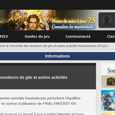
FFXIV
Guides du jeu
Communauté
Cla
ons à l’encontre des vendeurs de gils et autres activités frauduleuses (10 jul.)
Informations
vendeurs de gils et autres activités
utres activités frauduleuses perturbent l'équilibre
ar le contrat d'utilisateur de FINAL FANTASY XIV.
 joueurs se livrant à ces activités illégales et nous