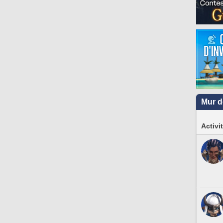
Mur d
Activi