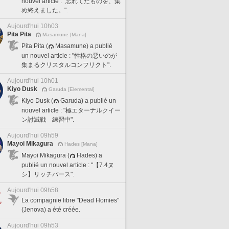
nouvel article : "忘れてたものを、集
め終えました。".
Aujourd'hui 10h03
Pita Pita
Masamune [Mana]
Pita Pita (
Masamune) a publié
un nouvel article : "性格の悪いのが
集まるクリスタルコンフリクト".
Aujourd'hui 10h01
Kiyo Dusk
Garuda [Elemental]
Kiyo Dusk (
Garuda) a publié un
nouvel article : "極エターナルクイー
ン討滅戦 練習中".
Aujourd'hui 09h59
Mayoi Mikagura
Hades [Mana]
Mayoi Mikagura (
Hades) a
publié un nouvel article : "【7.4ヌ
シ】リッチパース".
Aujourd'hui 09h58
La compagnie libre "Dead Homies"
(Jenova) a été créée.
Aujourd'hui 09h53