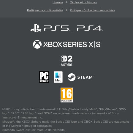
Licence
Règles et politiques
Politique de confidentialité
Politique d'utilisation des cookies
©2026 Sony Interactive Entertainment LLC."PlayStation Family Mark", "PlayStation", "PS5
logo", "PS5", "PS4 logo" and "PS4" are registered trademarks or trademarks of Sony
Interactive Entertainment Inc.
Microsoft, the XBOX Sphere mark, the Series X|S logo and XBOX Series X|S are trademarks
of the Microsoft group of companies.
Nintendo Switch est une marque de Nintendo.