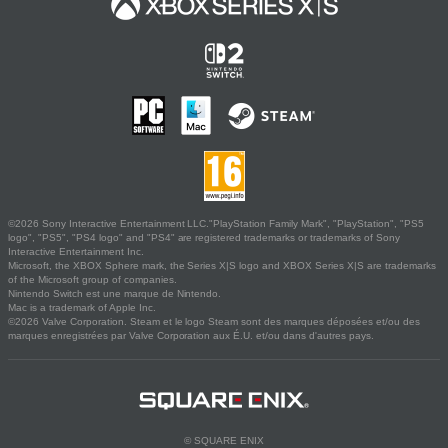
©2026 Sony Interactive Entertainment LLC."PlayStation Family Mark", "PlayStation", "PS5
logo", "PS5", "PS4 logo" and "PS4" are registered trademarks or trademarks of Sony
Interactive Entertainment Inc.
Microsoft, the XBOX Sphere mark, the Series X|S logo and XBOX Series X|S are trademarks
of the Microsoft group of companies.
Nintendo Switch est une marque de Nintendo.
Mac is a trademark of Apple Inc.
©2026 Valve Corporation. Steam et le logo Steam sont des marques déposées et/ou des
marques enregistrées par Valve Corporation aux É.U. et/ou dans d'autres pays.
© SQUARE ENIX