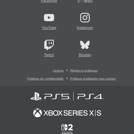
/
Facebook
X
News
YouTube
Instagram
Twitch
Bluesky
Licence
Règles et politiques
Politique de confidentialité
Politique d'utilisation des cookies