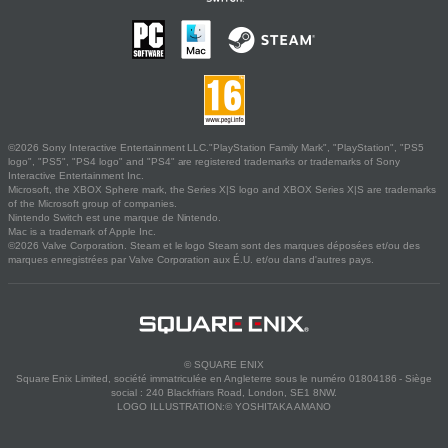
©2026 Sony Interactive Entertainment LLC."PlayStation Family Mark", "PlayStation", "PS5
logo", "PS5", "PS4 logo" and "PS4" are registered trademarks or trademarks of Sony
Interactive Entertainment Inc.
Microsoft, the XBOX Sphere mark, the Series X|S logo and XBOX Series X|S are trademarks
of the Microsoft group of companies.
Nintendo Switch est une marque de Nintendo.
Mac is a trademark of Apple Inc.
©2026 Valve Corporation. Steam et le logo Steam sont des marques déposées et/ou des
marques enregistrées par Valve Corporation aux É.U. et/ou dans d'autres pays.
© SQUARE ENIX
Square Enix Limited, société immatriculée en Angleterre sous le numéro 01804186 - Siège
social : 240 Blackfriars Road, London, SE1 8NW.
LOGO ILLUSTRATION:© YOSHITAKA AMANO