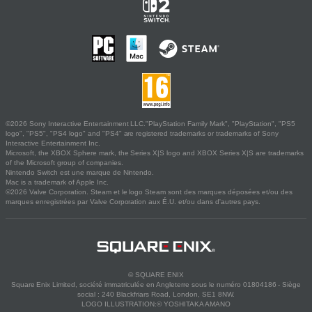
©2026 Sony Interactive Entertainment LLC."PlayStation Family Mark", "PlayStation", "PS5
logo", "PS5", "PS4 logo" and "PS4" are registered trademarks or trademarks of Sony
Interactive Entertainment Inc.
Microsoft, the XBOX Sphere mark, the Series X|S logo and XBOX Series X|S are trademarks
of the Microsoft group of companies.
Nintendo Switch est une marque de Nintendo.
Mac is a trademark of Apple Inc.
©2026 Valve Corporation. Steam et le logo Steam sont des marques déposées et/ou des
marques enregistrées par Valve Corporation aux É.U. et/ou dans d'autres pays.
© SQUARE ENIX
Square Enix Limited, société immatriculée en Angleterre sous le numéro 01804186 - Siège
social : 240 Blackfriars Road, London, SE1 8NW.
LOGO ILLUSTRATION:© YOSHITAKA AMANO