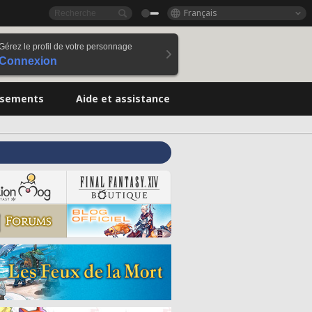
Français
Gérez le profil de votre personnage
Connexion
ssements
Aide et assistance