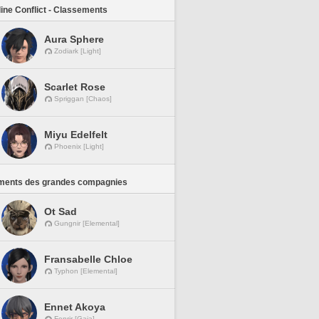
line Conflict - Classements
Aura Sphere
Zodiark [Light]
Scarlet Rose
Spriggan [Chaos]
Miyu Edelfelt
Phoenix [Light]
ments des grandes compagnies
Ot Sad
Gungnir [Elemental]
Fransabelle Chloe
Typhon [Elemental]
Ennet Akoya
Fenrir [Gaia]