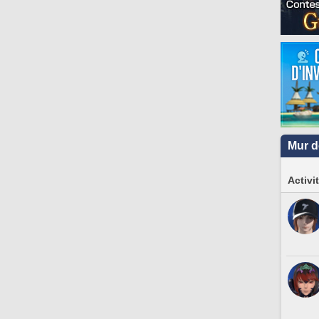
Mur d
Activi