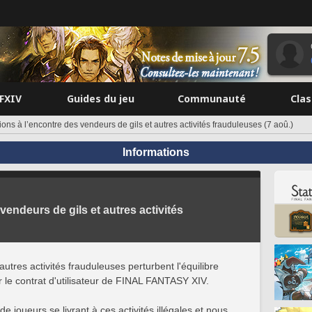
FFXIV
Guides du jeu
Communauté
Cla
ons à l’encontre des vendeurs de gils et autres activités frauduleuses (7 aoû.)
Informations
vendeurs de gils et autres activités
utres activités frauduleuses perturbent l'équilibre
ar le contrat d'utilisateur de FINAL FANTASY XIV.
 joueurs se livrant à ces activités illégales et nous