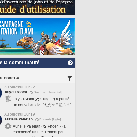
e la communauté
té récente
Aujourd'hui 10h22
Taiyou Atomi
Gungnir [Elemental]
Taiyou Atomi (
Gungnir) a publié
un nouvel article : "ただの日記３２".
Aujourd'hui 10h19
Aurielle Valerian
Phoenix [Light]
Aurielle Valerian (
Phoenix) a
commencé un recrutement pour la