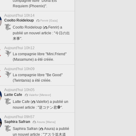
compagnie libre "Dona Eis
Requiem (Phoenix)".
Aujourd'hui 10h14
Coolto Roideloup
Fenrir [Gaia]
Coolto Roideloup (
Fenrir) a
publié un nouvel article : "今日の出
来事".
Aujourd'hui 10h12
La compagnie libre "Mini.Friend"
(Masamune) a été créée.
Aujourd'hui 10h09
La compagnie libre "Be Good"
(Twintania) a été créée.
Aujourd'hui 10h05
Latte Cafe
Valefor [Meteor]
Latte Cafe (
Valefor) a publié un
nouvel article : "逆コナン君🕵️".
Aujourd'hui 09h57
Saphira Safran
Asura [Mana]
Saphira Safran (
Asura) a publié
un nouvel article : "アスラ並木道