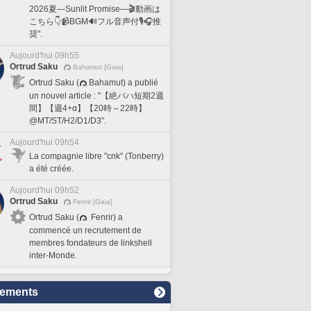
2026夏―Sunlit Promise―🎬動画は
こちら👇📹BGM🔊フル音声付🎙️🎧推
奨".
Aujourd'hui 09h55
Ortrud Saku
Bahamut [Gaia]
Ortrud Saku (
Bahamut) a publié
un nouvel article : "【絶バハ短期2週
間】【週4+α】【20時～22時】
@MT/ST/H2/D1/D3".
Aujourd'hui 09h54
La compagnie libre "cnk" (Tonberry)
a été créée.
Aujourd'hui 09h52
Ortrud Saku
Fenrir [Gaia]
Ortrud Saku (
Fenrir) a
commencé un recrutement de
membres fondateurs de linkshell
inter-Monde.
sements