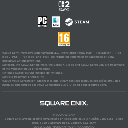
©2026 Sony Interactive Entertainment LLC."PlayStation Family Mark", "PlayStation", "PS5
logo", "PS5", "PS4 logo" and "PS4" are registered trademarks or trademarks of Sony
Interactive Entertainment Inc.
Microsoft, the XBOX Sphere mark, the Series X|S logo and XBOX Series X|S are trademarks
of the Microsoft group of companies.
Nintendo Switch est une marque de Nintendo.
Mac is a trademark of Apple Inc.
©2026 Valve Corporation. Steam et le logo Steam sont des marques déposées et/ou des
marques enregistrées par Valve Corporation aux É.U. et/ou dans d'autres pays.
© SQUARE ENIX
Square Enix Limited, société immatriculée en Angleterre sous le numéro 01804186 - Siège
social : 240 Blackfriars Road, London, SE1 8NW.
LOGO ILLUSTRATION:© YOSHITAKA AMANO