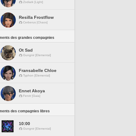
Zodiark [Light]
Resilla Frostflow
Cerberus [Chaos]
ments des grandes compagnies
Ot Sad
Gungnir [Elemental]
Fransabelle Chloe
Typhon [Elemental]
Ennet Akoya
Fenrir [Gaia]
ments des compagnies libres
10:00
Gungnir [Elemental]