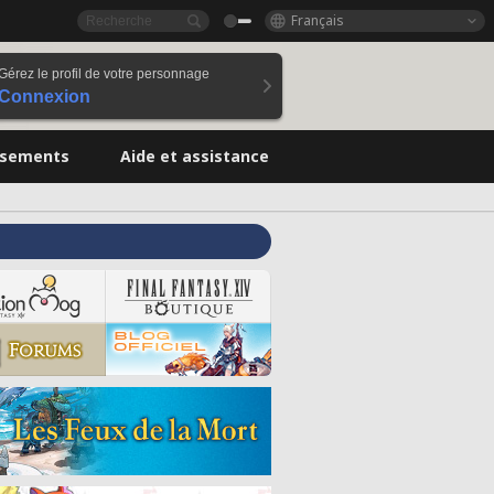
Français
Gérez le profil de votre personnage
Connexion
ssements
Aide et assistance