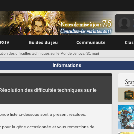
FFXIV
Guides du jeu
Communauté
Cla
ution des difficultés techniques sur le Monde Jenova (31 mai)
Informations
Résolution des difficultés techniques sur le
Monde listé ci-dessous sont à présent résolues.
 pour la gêne occasionnée et vous remercions de