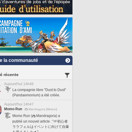
e la communauté
té récente
Aujourd'hui 14h48
La compagnie libre "Dust to Dust"
(Pandaemonium) a été créée.
Aujourd'hui 14h47
Momo Run
Mandragora [Meteor]
Momo Run (
Mandragora) a
publié un nouvel article : "🌱初心者
ララフェルはイベントに向けて自爆
を覚えました🔥".