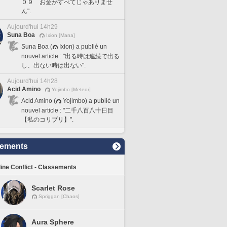
０９ お金がすべてじゃありませ
ん".
Aujourd'hui 14h29
Suna Boa
Ixion [Mana]
Suna Boa (
Ixion) a publié un
nouvel article : "出る時は連続で出る
し、出ない時は出ない".
Aujourd'hui 14h28
Acid Amino
Yojimbo [Meteor]
Acid Amino (
Yojimbo) a publié un
nouvel article : "二千八百八十日目
【私のコリブリ】".
sements
line Conflict - Classements
Scarlet Rose
Spriggan [Chaos]
Aura Sphere