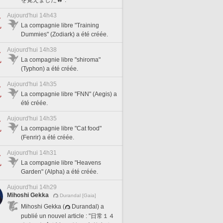
Aujourd'hui 14h43
La compagnie libre "Training
Dummies" (Zodiark) a été créée.
Aujourd'hui 14h38
La compagnie libre "shiroma"
(Typhon) a été créée.
Aujourd'hui 14h35
La compagnie libre "FNN" (Aegis) a
été créée.
Aujourd'hui 14h35
La compagnie libre "Cat food"
(Fenrir) a été créée.
Aujourd'hui 14h31
La compagnie libre "Heavens
Garden" (Alpha) a été créée.
Aujourd'hui 14h29
Mihoshi Gekka
Durandal [Gaia]
Mihoshi Gekka (
Durandal) a
publié un nouvel article : "日常１４