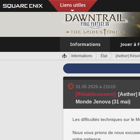
Informations
Jouer à 
Informations
État
[Aether] Résol
31.05.2026 à 21h10
[Rétablissement]
[Aether] 
Monde Jenova (31 mai)
Les difficultés techniques sur le 
Nous vous prions de nous excuser
votre patience.