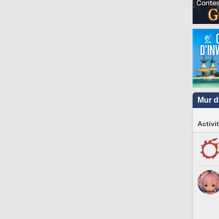
Mur d
Activi