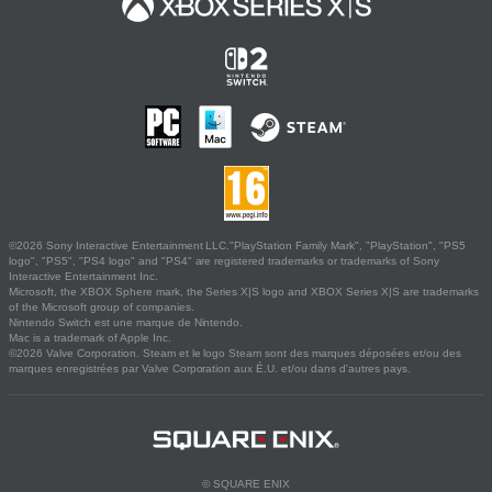
©2026 Sony Interactive Entertainment LLC."PlayStation Family Mark", "PlayStation", "PS5
logo", "PS5", "PS4 logo" and "PS4" are registered trademarks or trademarks of Sony
Interactive Entertainment Inc.
Microsoft, the XBOX Sphere mark, the Series X|S logo and XBOX Series X|S are trademarks
of the Microsoft group of companies.
Nintendo Switch est une marque de Nintendo.
Mac is a trademark of Apple Inc.
©2026 Valve Corporation. Steam et le logo Steam sont des marques déposées et/ou des
marques enregistrées par Valve Corporation aux É.U. et/ou dans d'autres pays.
© SQUARE ENIX