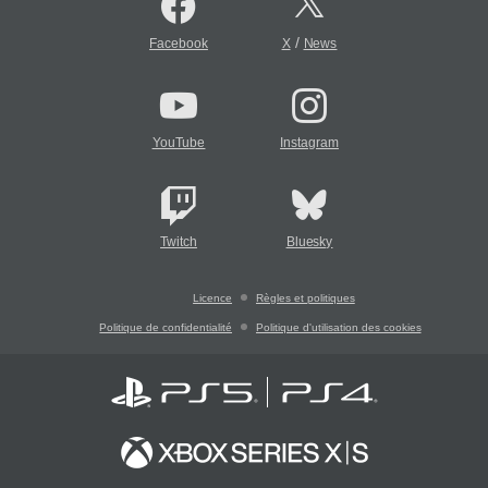
/
Facebook
X
News
YouTube
Instagram
Twitch
Bluesky
Licence
Règles et politiques
Politique de confidentialité
Politique d'utilisation des cookies