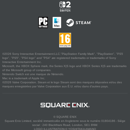
©2026 Sony Interactive Entertainment LLC."PlayStation Family Mark", "PlayStation", "PS5
logo", "PS5", "PS4 logo" and "PS4" are registered trademarks or trademarks of Sony
Interactive Entertainment Inc.
Microsoft, the XBOX Sphere mark, the Series X|S logo and XBOX Series X|S are trademarks
of the Microsoft group of companies.
Nintendo Switch est une marque de Nintendo.
Mac is a trademark of Apple Inc.
©2026 Valve Corporation. Steam et le logo Steam sont des marques déposées et/ou des
marques enregistrées par Valve Corporation aux É.U. et/ou dans d'autres pays.
© SQUARE ENIX
Square Enix Limited, société immatriculée en Angleterre sous le numéro 01804186 - Siège
social : 240 Blackfriars Road, London, SE1 8NW.
LOGO ILLUSTRATION:© YOSHITAKA AMANO