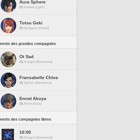
Aura Sphere
Zodiark [Light]
Totsu Geki
Spriggan [Chaos]
ments des grandes compagnies
Ot Sad
Gungnir [Elemental]
Fransabelle Chloe
Typhon [Elemental]
Ennet Akoya
Fenrir [Gaia]
ments des compagnies libres
10:00
Gungnir [Elemental]