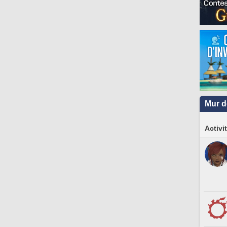
Mur d
Activi