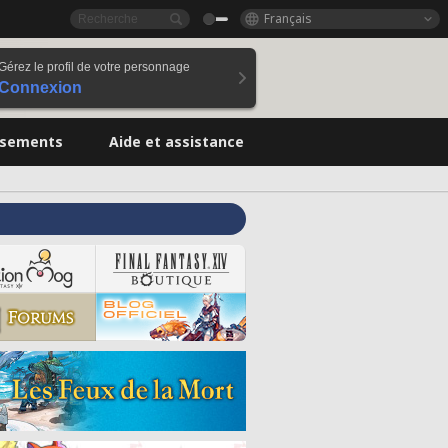
Français
Gérez le profil de votre personnage
Connexion
ssements
Aide et assistance