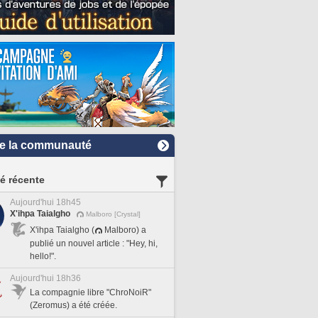
e la communauté
té récente
Aujourd'hui 18h45
X'ihpa Taialgho
Malboro [Crystal]
X'ihpa Taialgho (
Malboro) a
publié un nouvel article : "Hey, hi,
hello!".
Aujourd'hui 18h36
La compagnie libre "ChroNoiR"
(Zeromus) a été créée.