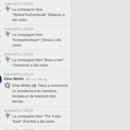
Aujourd'hui 18h28
La compagnie libre
"SpilledTeaSyndicate" (Mateus) a
été créée.
Aujourd'hui 18h24
La compagnie libre
"Kompetenzteam" (Shiva) a été
créée.
Aujourd'hui 18h19
La compagnie libre "Bons a rien"
(Twintania) a été créée.
Aujourd'hui 18h19
Elise Wettin
Titan [Mana]
Elise Wettin (
Titan) a commencé
un recrutement de membres
fondateurs de linkshell inter-
Monde.
Aujourd'hui 18h18
La compagnie libre "The Turbo
Team" (Famfrit) a été créée.