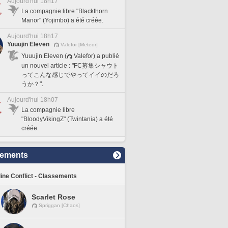
Aujourd'hui 18h17
La compagnie libre "Blackthorn
Manor" (Yojimbo) a été créée.
Aujourd'hui 18h17
Yuuujin Eleven
Valefor [Meteor]
Yuuujin Eleven (
Valefor) a publié
un nouvel article : "FC募集シャウト
ってこんな感じでやってイイのだろ
うか？".
Aujourd'hui 18h07
La compagnie libre
"BloodyVikingZ" (Twintania) a été
créée.
sements
line Conflict - Classements
Scarlet Rose
Spriggan [Chaos]