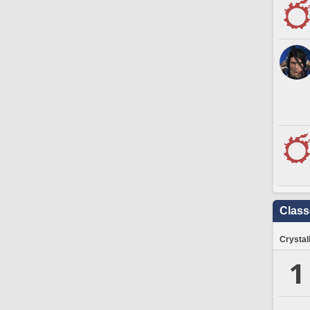
Clas
Crystal
1