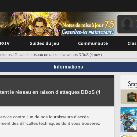
FFXIV
Guides du jeu
Communauté
Cla
chniques affectant le réseau en raison d'attaques DDoS (4 nov.)
Informations
ctant le réseau en raison d'attaques DDoS (4
ervice contre l'un de nos fournisseurs d'accès
ment des difficultés techniques dont vous trouverez