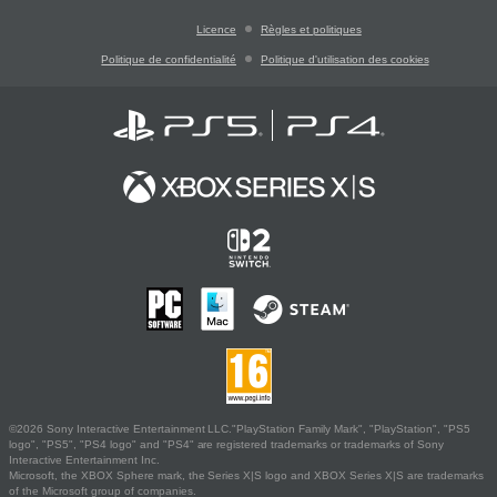
Licence
Règles et politiques
Politique de confidentialité
Politique d'utilisation des cookies
©2026 Sony Interactive Entertainment LLC."PlayStation Family Mark", "PlayStation", "PS5
logo", "PS5", "PS4 logo" and "PS4" are registered trademarks or trademarks of Sony
Interactive Entertainment Inc.
Microsoft, the XBOX Sphere mark, the Series X|S logo and XBOX Series X|S are trademarks
of the Microsoft group of companies.