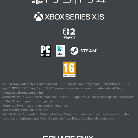
©2026 Sony Interactive Entertainment LLC."PlayStation Family Mark", "PlayStation", "PS5
logo", "PS5", "PS4 logo" and "PS4" are registered trademarks or trademarks of Sony
Interactive Entertainment Inc.
Microsoft, the XBOX Sphere mark, the Series X|S logo and XBOX Series X|S are trademarks
of the Microsoft group of companies.
Nintendo Switch est une marque de Nintendo.
Mac is a trademark of Apple Inc.
©2026 Valve Corporation. Steam et le logo Steam sont des marques déposées et/ou des
marques enregistrées par Valve Corporation aux É.U. et/ou dans d'autres pays.