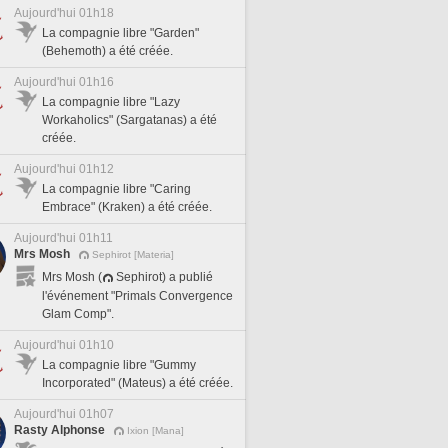
Aujourd'hui 01h18
La compagnie libre "Garden"
(Behemoth) a été créée.
Aujourd'hui 01h16
La compagnie libre "Lazy
Workaholics" (Sargatanas) a été
créée.
Aujourd'hui 01h12
La compagnie libre "Caring
Embrace" (Kraken) a été créée.
Aujourd'hui 01h11
Mrs Mosh
Sephirot [Materia]
Mrs Mosh (
Sephirot) a publié
l'événement "Primals Convergence
Glam Comp".
Aujourd'hui 01h10
La compagnie libre "Gummy
Incorporated" (Mateus) a été créée.
Aujourd'hui 01h07
Rasty Alphonse
Ixion [Mana]