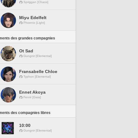
Spriggan [Chaos]
Miyu Edelfelt
Phoenix [Light]
ments des grandes compagnies
Ot Sad
Gungnir [Elemental]
Fransabelle Chloe
Typhon [Elemental]
Ennet Akoya
Fenrir [Gaia]
ments des compagnies libres
10:00
Gungnir [Elemental]