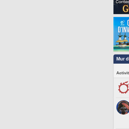
Mur d
Activi