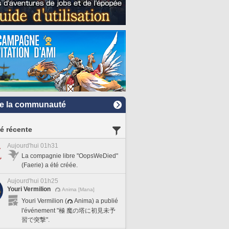
e la communauté
té récente
Aujourd'hui 01h31
La compagnie libre "OopsWeDied"
(Faerie) a été créée.
Aujourd'hui 01h25
Youri Vermilion
Anima [Mana]
Youri Vermilion (
Anima) a publié
l'événement "極 魔の塔に初見未予
習で突撃".