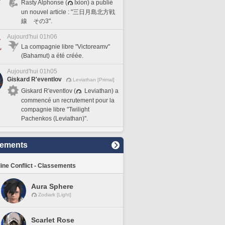
Rasty Alphonse (
Ixion) a publié
un nouvel article : "三日月島北方戦
線 その3".
Aujourd'hui 01h06
La compagnie libre "Victoreamv"
(Bahamut) a été créée.
Aujourd'hui 01h05
Giskard R'eventlov
Leviathan [Primal]
Giskard R'eventlov (
Leviathan) a
commencé un recrutement pour la
compagnie libre "Twilight
Pachenkos (Leviathan)".
sements
line Conflict - Classements
Aura Sphere
Zodiark [Light]
Scarlet Rose