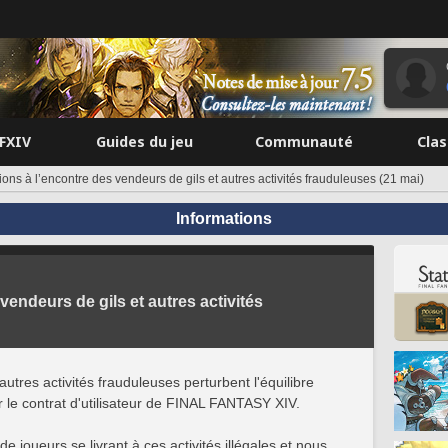
FFXIV
Guides du jeu
Communauté
Cla
ions à l’encontre des vendeurs de gils et autres activités frauduleuses (21 mai)
Informations
vendeurs de gils et autres activités
utres activités frauduleuses perturbent l'équilibre
ar le contrat d'utilisateur de FINAL FANTASY XIV.
 joueurs se livrant à ces activités illégales et nous