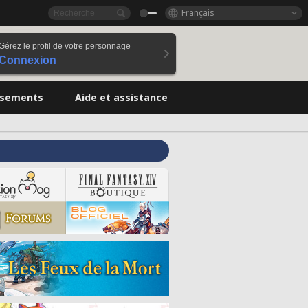
Français
Gérez le profil de votre personnage
Connexion
ssements
Aide et assistance