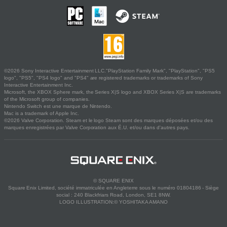
©2026 Sony Interactive Entertainment LLC."PlayStation Family Mark", "PlayStation", "PS5
logo", "PS5", "PS4 logo" and "PS4" are registered trademarks or trademarks of Sony
Interactive Entertainment Inc.
Microsoft, the XBOX Sphere mark, the Series X|S logo and XBOX Series X|S are trademarks
of the Microsoft group of companies.
Nintendo Switch est une marque de Nintendo.
Mac is a trademark of Apple Inc.
©2026 Valve Corporation. Steam et le logo Steam sont des marques déposées et/ou des
marques enregistrées par Valve Corporation aux É.U. et/ou dans d'autres pays.
© SQUARE ENIX
Square Enix Limited, société immatriculée en Angleterre sous le numéro 01804186 - Siège
social : 240 Blackfriars Road, London, SE1 8NW.
LOGO ILLUSTRATION:© YOSHITAKA AMANO