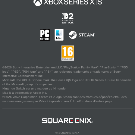
©2026 Sony Interactive Entertainment LLC."PlayStation Family Mark", "PlayStation", "PS5
logo", "PS5", "PS4 logo" and "PS4" are registered trademarks or trademarks of Sony
Interactive Entertainment Inc.
Microsoft, the XBOX Sphere mark, the Series X|S logo and XBOX Series X|S are trademarks
of the Microsoft group of companies.
Nintendo Switch est une marque de Nintendo.
Mac is a trademark of Apple Inc.
©2026 Valve Corporation. Steam et le logo Steam sont des marques déposées et/ou des
marques enregistrées par Valve Corporation aux É.U. et/ou dans d'autres pays.
© SQUARE ENIX