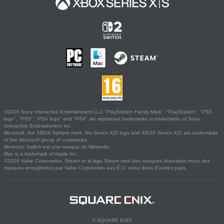
©2026 Sony Interactive Entertainment LLC."PlayStation Family Mark", "PlayStation", "PS5
logo", "PS5", "PS4 logo" and "PS4" are registered trademarks or trademarks of Sony
Interactive Entertainment Inc.
Microsoft, the XBOX Sphere mark, the Series X|S logo and XBOX Series X|S are trademarks
of the Microsoft group of companies.
Nintendo Switch est une marque de Nintendo.
Mac is a trademark of Apple Inc.
©2026 Valve Corporation. Steam et le logo Steam sont des marques déposées et/ou des
marques enregistrées par Valve Corporation aux É.U. et/ou dans d'autres pays.
© SQUARE ENIX