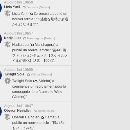
Aujourd'hui 10h59
Licia Yurii
Zeromus [Meteor]
Licia Yurii (
Zeromus) a publié un
nouvel article : "☆過度な期待は肩透
かしになります".
Aujourd'hui 10h57
Nadja Luu
Mandragora [Meteor]
Nadja Luu (
Mandragora) a
publié un nouvel article : "第445回
ファッションチェック【スケイルメ
イルの道化】結果 100点".
Aujourd'hui 10h55
Twilight Sola
Valefor [Meteor]
Twilight Sola (
Valefor) a
commencé un recrutement pour la
compagnie libre "Lumielle Wind
(Valefor)".
Aujourd'hui 10h47
Oberon Heindler
Tiamat [Gaia]
Oberon Heindler (
Tiamat) a
publié un nouvel article : "極の方に
もいってみた".