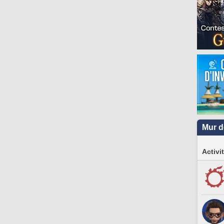
Mur d
Activi