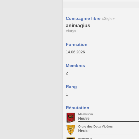
Compagnie libre
«Sigle»
animagius
«fury»
Formation
14.06.2026
Membres
2
Rang
1
Réputation
Maelstrom
Neutre
Ordre des Deux Vipères
Neutre
Immortels