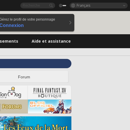
Français
Gérez le profil de votre personnage
Connexion
ssements
Aide et assistance
Forum