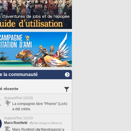
e la communauté
té récente
Aujourd'hui 11h16
La compagnie libre "Phenix" (Lich)
a été créée.
Aujourd'hui 11h15
Maro Rosfield
Mandragora [Meteor]
Maro Rosfield (
Mandragora) a