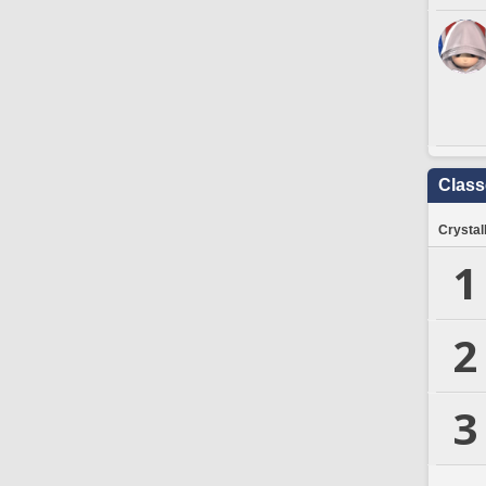
Clas
Crystal
1
2
3