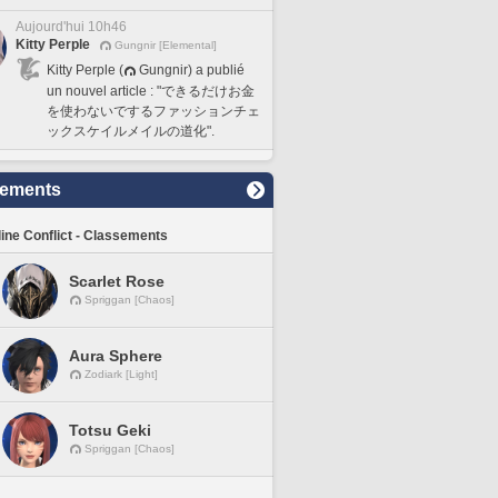
Aujourd'hui 10h46
Kitty Perple
Gungnir [Elemental]
Kitty Perple (
Gungnir) a publié
un nouvel article : "できるだけお金
を使わないでするファッションチェ
ックスケイルメイルの道化".
sements
line Conflict - Classements
Scarlet Rose
Spriggan [Chaos]
Aura Sphere
Zodiark [Light]
Totsu Geki
Spriggan [Chaos]