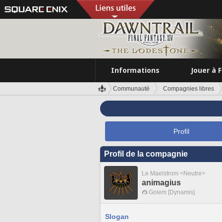
Informations
Jouer à 
Communauté
Compagnies libres
Profil
Profil de la compagnie
Le Maelstrom <Neutre>
animagius
Golem [Dynamis]
Slogan