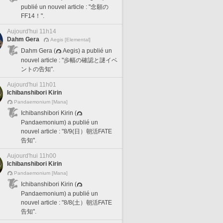
publié un nouvel article : "念願の
FF14！".
Aujourd'hui 11h14
Dahm Gera
Aegis [Elemental]
Dahm Gera (
Aegis) a publié un
nouvel article : "歩幅の確認と謎イベ
ントの告知".
Aujourd'hui 11h01
Ichibanshibori Kirin
Pandaemonium [Mana]
Ichibanshibori Kirin (
Pandaemonium) a publié un
nouvel article : "8/9(日）朝活FATE
告知".
Aujourd'hui 11h00
Ichibanshibori Kirin
Pandaemonium [Mana]
Ichibanshibori Kirin (
Pandaemonium) a publié un
nouvel article : "8/8(土）朝活FATE
告知".