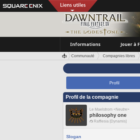
Informations
Jouer à 
Communauté
Compagnies libres
Profil
Profil de la compagnie
Le Maelstrom <Neutre>
philosophy one
Rafflesia [Dynamis]
Slogan