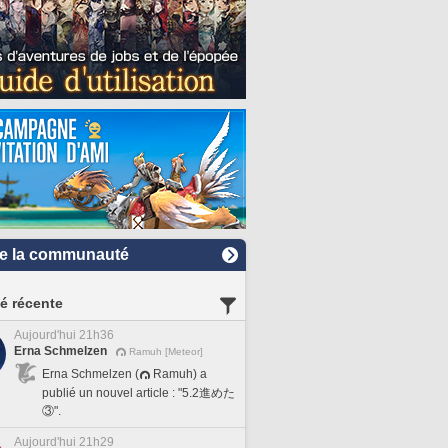
e la communauté
té récente
Aujourd'hui 21h36
Erna Schmelzen
Ramuh [Meteor]
Erna Schmelzen (
Ramuh) a
publié un nouvel article : "5.2進めた
③".
Aujourd'hui 21h29