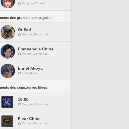
Spriggan [Chaos]
ments des grandes compagnies
Ot Sad
Gungnir [Elemental]
Fransabelle Chloe
Typhon [Elemental]
Ennet Akoya
Fenrir [Gaia]
ments des compagnies libres
10:00
Gungnir [Elemental]
Fleur Chloe
Typhon [Elemental]