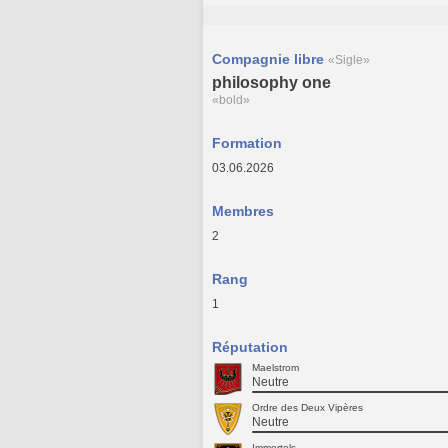
Compagnie libre
«Sigle»
philosophy one
«bold»
Formation
03.06.2026
Membres
2
Rang
1
Réputation
Maelstrom
Neutre
Ordre des Deux Vipères
Neutre
Immortels