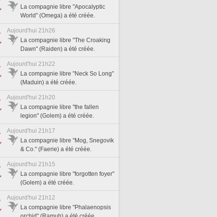
La compagnie libre "Apocalyptic
World" (Omega) a été créée.
Aujourd'hui 21h26
La compagnie libre "The Croaking
Dawn" (Raiden) a été créée.
Aujourd'hui 21h22
La compagnie libre "Neck So Long"
(Maduin) a été créée.
Aujourd'hui 21h20
La compagnie libre "the fallen
legion" (Golem) a été créée.
Aujourd'hui 21h17
La compagnie libre "Mog, Snegovik
& Co." (Faerie) a été créée.
Aujourd'hui 21h15
La compagnie libre "forgotten foyer"
(Golem) a été créée.
Aujourd'hui 21h12
La compagnie libre "Phalaenopsis
orchid" (Ramuh) a été créée.