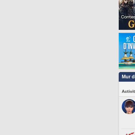
Mur d
Activi