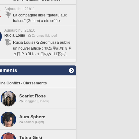
Aujourd'hui 21h11
La compagnie libre "gateau aux
fraises" (Golem) a été créée.
Aujourd'hui 21h10
Rucia Louis
Zeromus [Meteor]
Rucia Louis (
Zeromus) a publié
un nouvel article : "絶妖星乱舞 ８月
８日 P３BH～１日のみ H1募集".
sements
line Conflict - Classements
Scarlet Rose
Spriggan [Chaos]
Aura Sphere
Zodiark [Light]
Totsu Geki